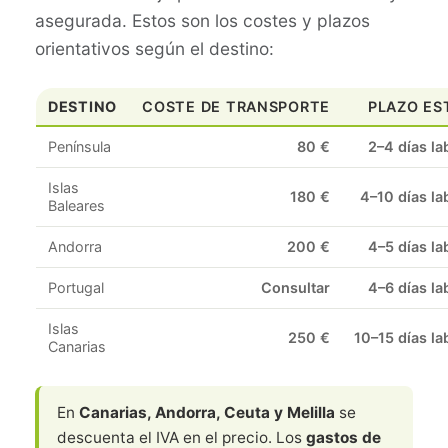
asegurada. Estos son los costes y plazos
orientativos según el destino:
DESTINO
COSTE DE TRANSPORTE
PLAZO ES
Península
80 €
2–4 días la
Islas
180 €
4–10 días la
Baleares
Andorra
200 €
4–5 días la
Portugal
Consultar
4–6 días la
Islas
250 €
10–15 días la
Canarias
En
Canarias, Andorra, Ceuta y Melilla
se
descuenta el IVA en el precio. Los
gastos de