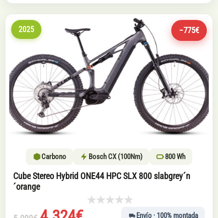
2025
−775€
Carbono
Bosch CX (100Nm)
800 Wh
Cube Stereo Hybrid ONE44 HPC SLX 800 slabgrey´n
´orange
El
El
4.324
€
Envío · 100% montada