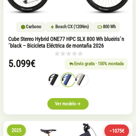
Carbono
Bosch CX (120Nm)
800 Wh
Cube Stereo Hybrid ONE77 HPC SLX 800 Wh blueiris´n
´black – Bicicleta Eléctrica de montaña 2026
5.099
€
Envío gratis · 100% montada
Ver modelo
2025
−1075€