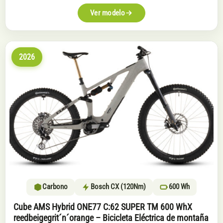
7.099€.
6.024€.
Ver modelo
2026
Carbono
Bosch CX (120Nm)
600 Wh
Cube AMS Hybrid ONE77 C:62 SUPER TM 600 WhX
reedbeigegrit´n´orange – Bicicleta Eléctrica de montaña