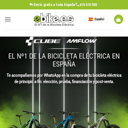
Saltar
Envío gratis
a toda España
613 610 555
al
contenido
Español
EL Nº1 DE LA BICICLETA ELÉCTRICA EN
ESPAÑA
Te acompañamos por WhatsApp en la compra de tu bicicleta eléctrica
de principio a fin: elección, prueba, financiación y post-venta.