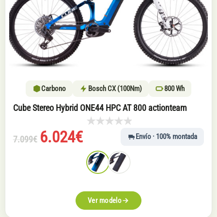
Carbono
Bosch CX (100Nm)
800 Wh
Cube Stereo Hybrid ONE44 HPC AT 800 actionteam
El
El
6.024
€
Envío · 100% montada
7.099
€
precio
precio
original
actual
era:
es:
7.099€.
6.024€.
Ver modelo