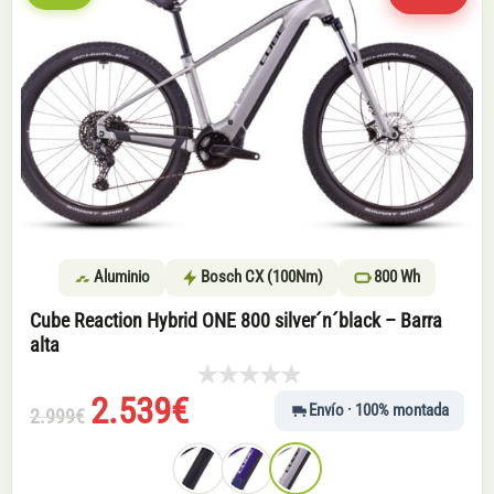
Aluminio
Bosch CX (100Nm)
800 Wh
Cube Reaction Hybrid ONE 800 silver´n´black – Barra
alta
El
El
2.539
€
Envío · 100% montada
2.999
€
precio
precio
original
actual