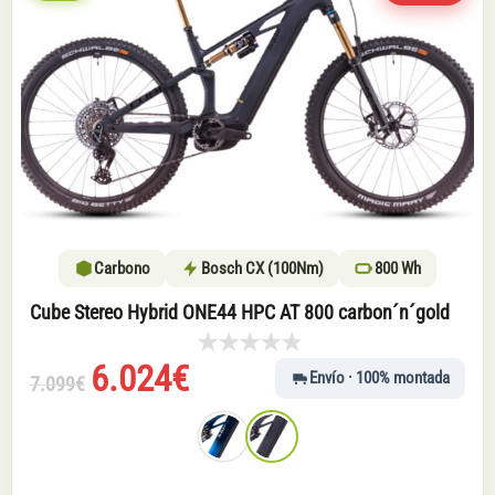
Carbono
Bosch CX (100Nm)
800 Wh
Cube Stereo Hybrid ONE44 HPC AT 800 carbon´n´gold
El
El
6.024
€
Envío · 100% montada
7.099
€
precio
precio
original
actual
era:
es: