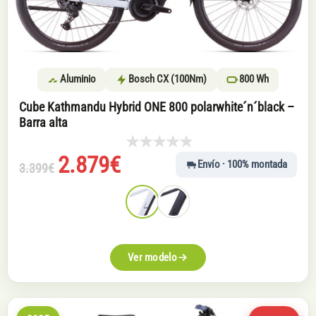
Aluminio
Bosch CX (100Nm)
800 Wh
Cube Kathmandu Hybrid ONE 800 polarwhite´n´black –
Barra alta
El
El
2.879
€
Envío · 100% montada
3.399
€
precio
precio
original
actual
era:
es:
3.399€.
2.879€.
Ver modelo