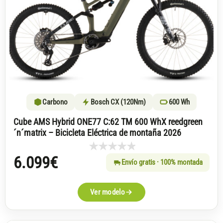
Carbono
Bosch CX (120Nm)
600 Wh
Cube AMS Hybrid ONE77 C:62 TM 600 WhX reedgreen
´n´matrix – Bicicleta Eléctrica de montaña 2026
6.099
€
Envío gratis · 100% montada
Ver modelo