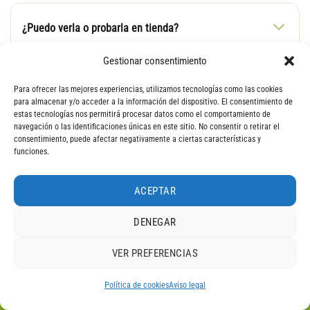
¿Puedo verla o probarla en tienda?
Gestionar consentimiento
¿Qué métodos de pago aceptáis?
Para ofrecer las mejores experiencias, utilizamos tecnologías como las cookies
para almacenar y/o acceder a la información del dispositivo. El consentimiento de
estas tecnologías nos permitirá procesar datos como el comportamiento de
navegación o las identificaciones únicas en este sitio. No consentir o retirar el
consentimiento, puede afectar negativamente a ciertas características y
¿Puedo entregar mi bici actual como parte del pago?
funciones.
ACEPTAR
DENEGAR
VER PREFERENCIAS
4,9
¿HABLAMOS? TE ASESORAMOS SOBRE TU
RESEÑAS DE
G
O
O
G
L
E
Política de cookies
Aviso legal
BICICLETA ELÉCTRICA SIN COMPROMISO