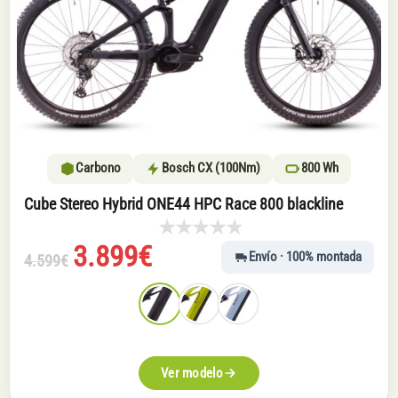
Carbono
Bosch CX (100Nm)
800 Wh
Cube Stereo Hybrid ONE44 HPC Race 800 blackline
El
El
3.899
€
Envío · 100% montada
4.599
€
precio
precio
original
actual
era:
es:
4.599€.
3.899€.
Ver modelo