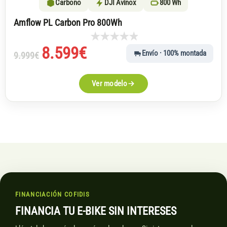
Carbono
DJI Avinox
800 Wh
Amflow PL Carbon Pro 800Wh
El
El
8.599
€
Envío · 100% montada
9.999
€
precio
precio
original
actual
Ver modelo
era:
es:
9.999€.
8.599€.
FINANCIACIÓN COFIDIS
FINANCIA TU E-BIKE SIN INTERESES