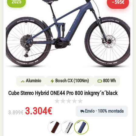
2025
−595€
Aluminio
Bosch CX (100Nm)
800 Wh
Cube Stereo Hybrid ONE44 Pro 800 inkgrey´n´black
El
El
3.304
€
Envío · 100% montada
3.899
€
precio
precio
original
actual