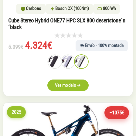
Carbono
Bosch CX (100Nm)
800 Wh
Cube Stereo Hybrid ONE77 HPC SLX 800 desertstone´n
´black
El
El
4.324
€
Envío · 100% montada
5.099
€
precio
precio
original
actual
era:
es:
5.099€.
4.324€.
Ver modelo
2025
−1075€