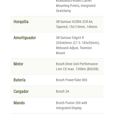
Kickstand/Fender/Carrier
Mounting Points, Integrated
Seatclamp
Horquilla
SR Suntour XCR36 2CR Air,
Tapered, 15x110mm, 140mm
Amortiguador
SR Suntour EdgeX R
205x60mm (27.5: 185x55mm),
Rebound Adjust, Trunnion
Mount
Motor
Bosch Drive Unit Performance
Line CX max. 120Nm (BDU38)
Batería
Bosch PowerTube 800
Cargador
Bosch 2A
Mando
Bosch Purion 200 with
Integrated Display