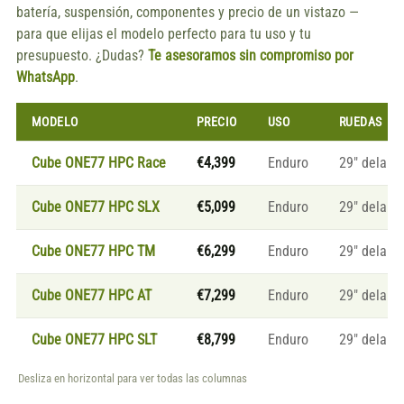
batería, suspensión, componentes y precio de un vistazo —
para que elijas el modelo perfecto para tu uso y tu
presupuesto. ¿Dudas?
Te asesoramos sin compromiso por
WhatsApp
.
MODELO
PRECIO
USO
RUEDAS
Cube ONE77 HPC Race
€4,399
Enduro
29″ delante
Cube ONE77 HPC SLX
€5,099
Enduro
29″ delante
Cube ONE77 HPC TM
€6,299
Enduro
29″ delante
Cube ONE77 HPC AT
€7,299
Enduro
29″ delante
Cube ONE77 HPC SLT
€8,799
Enduro
29″ delante
Desliza en horizontal para ver todas las columnas