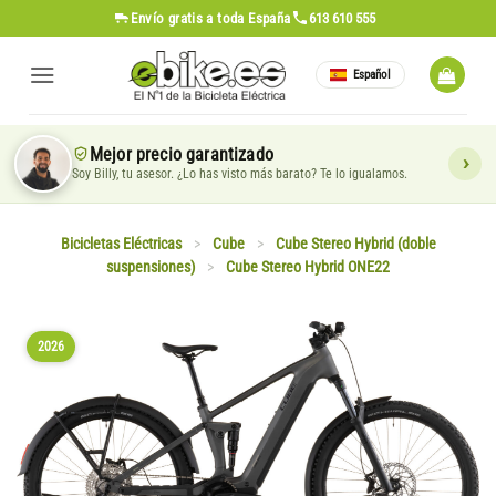
Saltar
Envío gratis
a toda España
613 610 555
al
contenido
Español
Mejor precio garantizado
Soy Billy, tu asesor. ¿Lo has visto más barato? Te lo igualamos.
Bicicletas Eléctricas
>
Cube
>
Cube Stereo Hybrid (doble
suspensiones)
>
Cube Stereo Hybrid ONE22
2026