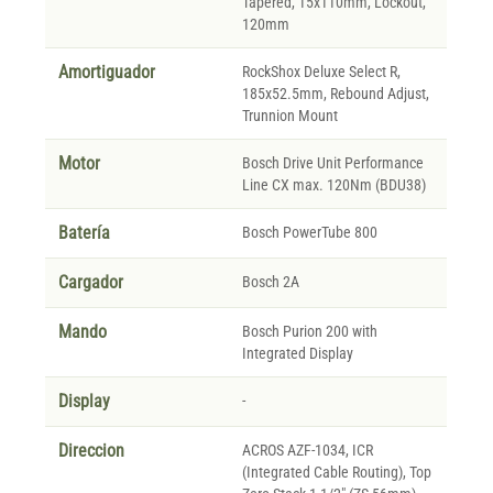
Tapered, 15x110mm, Lockout,
120mm
Amortiguador
RockShox Deluxe Select R,
185x52.5mm, Rebound Adjust,
Trunnion Mount
Motor
Bosch Drive Unit Performance
Line CX max. 120Nm (BDU38)
Batería
Bosch PowerTube 800
Cargador
Bosch 2A
Mando
Bosch Purion 200 with
Integrated Display
Display
-
Direccion
ACROS AZF-1034, ICR
(Integrated Cable Routing), Top