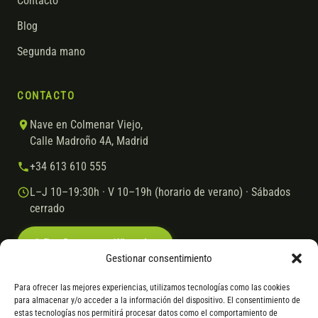
Contacto
Blog
Segunda mano
CONTACTO
Nave en Colmenar Viejo,
Calle Madroño 4A, Madrid
+34 613 610 555
L–J 10–19:30h · V 10–19h (horario de verano) · Sábados
cerrado
Escríbenos por WhatsApp
Gestionar consentimiento
Para ofrecer las mejores experiencias, utilizamos tecnologías como las cookies
para almacenar y/o acceder a la información del dispositivo. El consentimiento de
© 2026 Ebike.es
Aviso legal
Política de cookies
estas tecnologías nos permitirá procesar datos como el comportamiento de