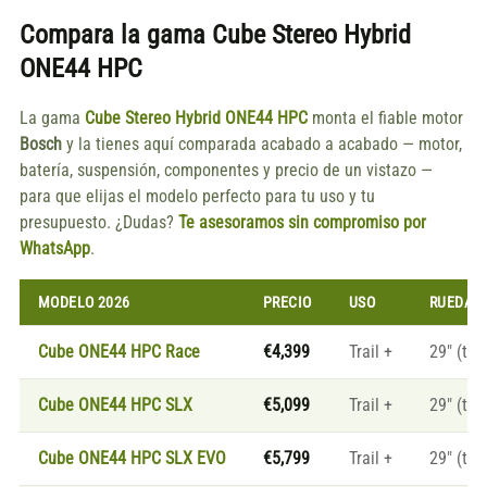
Compara la gama
Cube Stereo Hybrid
ONE44 HPC
La gama
Cube Stereo Hybrid ONE44 HPC
monta el fiable motor
Bosch
y la tienes aquí comparada acabado a acabado — motor,
batería, suspensión, componentes y precio de un vistazo —
para que elijas el modelo perfecto para tu uso y tu
presupuesto. ¿Dudas?
Te asesoramos sin compromiso por
WhatsApp
.
MODELO 2026
PRECIO
USO
RUEDAS
Cube ONE44 HPC Race
€4,399
Trail +
29" (tall
Cube ONE44 HPC SLX
€5,099
Trail +
29" (tall
Cube ONE44 HPC SLX EVO
€5,799
Trail +
29" (tall