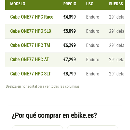
MODELO
PRECIO
USO
RUEDAS
Cube ONE77 HPC Race
€4,399
Enduro
29″ delante
Cube ONE77 HPC SLX
€5,099
Enduro
29″ delante
Cube ONE77 HPC TM
€6,299
Enduro
29″ delante
Cube ONE77 HPC AT
€7,299
Enduro
29″ delante
Cube ONE77 HPC SLT
€8,799
Enduro
29″ delante
Desliza en horizontal para ver todas las columnas
¿Por qué comprar en ebike.es?