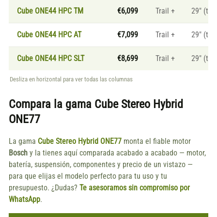
Cube ONE44 HPC TM
€6,099
Trail +
29" (tall
Cube ONE44 HPC AT
€7,099
Trail +
29" (tall
Cube ONE44 HPC SLT
€8,699
Trail +
29" (tall
Desliza en horizontal para ver todas las columnas
Compara la gama
Cube Stereo Hybrid
ONE77
La gama
Cube Stereo Hybrid ONE77
monta el fiable motor
Bosch
y la tienes aquí comparada acabado a acabado — motor,
batería, suspensión, componentes y precio de un vistazo —
para que elijas el modelo perfecto para tu uso y tu
presupuesto. ¿Dudas?
Te asesoramos sin compromiso por
WhatsApp
.