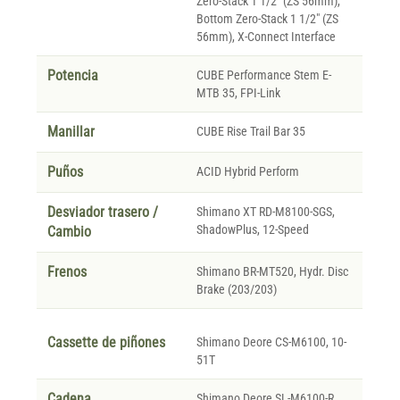
Zero-Stack 1 1/2" (ZS 56mm),
Bottom Zero-Stack 1 1/2" (ZS
56mm), X-Connect Interface
Potencia
CUBE Performance Stem E-
MTB 35, FPI-Link
Manillar
CUBE Rise Trail Bar 35
Puños
ACID Hybrid Perform
Desviador trasero /
Shimano XT RD-M8100-SGS,
ShadowPlus, 12-Speed
Cambio
Frenos
Shimano BR-MT520, Hydr. Disc
Brake (203/203)
Cassette de piñones
Shimano Deore CS-M6100, 10-
51T
Cadena
Shimano Deore SL-M6100-R,