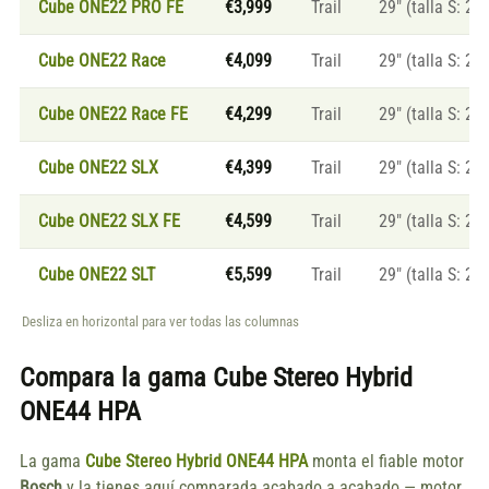
Cube ONE22 PRO FE
€3,999
Trail
29″ (talla S: 27.
Cube ONE22 Race
€4,099
Trail
29″ (talla S: 27.
Cube ONE22 Race FE
€4,299
Trail
29″ (talla S: 27.
Cube ONE22 SLX
€4,399
Trail
29″ (talla S: 27.
Cube ONE22 SLX FE
€4,599
Trail
29″ (talla S: 27.
Cube ONE22 SLT
€5,599
Trail
29″ (talla S: 27.
Desliza en horizontal para ver todas las columnas
Compara la gama
Cube Stereo Hybrid
ONE44 HPA
La gama
Cube Stereo Hybrid ONE44 HPA
monta el fiable motor
Bosch
y la tienes aquí comparada acabado a acabado — motor,