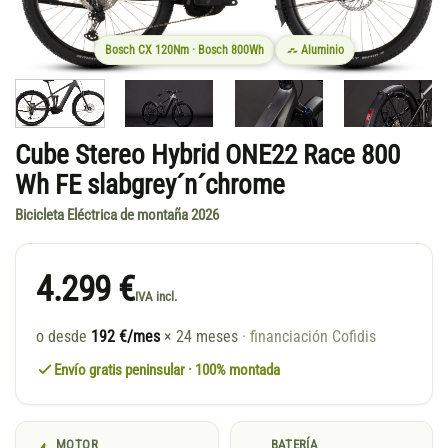
Bosch CX 120Nm · Bosch 800Wh
Aluminio
Cube Stereo Hybrid ONE22 Race 800
Wh FE slabgrey´n´chrome
Bicicleta Eléctrica de montaña 2026
4.299 €
IVA incl.
o desde
192 €/mes
× 24 meses
· financiación Cofidis
Envío gratis peninsular · 100% montada
MOTOR
BATERÍA