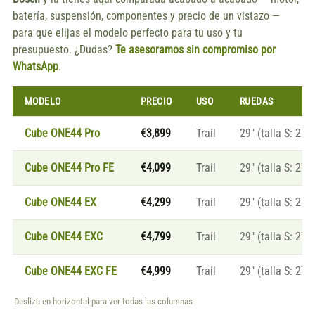
batería, suspensión, componentes y precio de un vistazo —
para que elijas el modelo perfecto para tu uso y tu
presupuesto. ¿Dudas?
Te asesoramos sin compromiso por
WhatsApp
.
MODELO
PRECIO
USO
RUEDAS
Cube ONE44 Pro
€3,899
Trail
29″ (talla S: 27.5
Cube ONE44 Pro FE
€4,099
Trail
29″ (talla S: 27.5
Cube ONE44 EX
€4,299
Trail
29″ (talla S: 27.5
Cube ONE44 EXC
€4,799
Trail
29″ (talla S: 27.5
Cube ONE44 EXC FE
€4,999
Trail
29″ (talla S: 27.5
Desliza en horizontal para ver todas las columnas