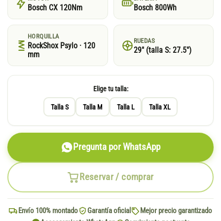
Bosch CX 120Nm
Bosch 800Wh
HORQUILLA
RUEDAS
RockShox Psylo · 120
29″ (talla S: 27.5″)
mm
Elige tu talla:
Talla S
Talla M
Talla L
Talla XL
Pregunta por WhatsApp
Reservar / comprar
Envío 100% montado
Garantía oficial
Mejor precio garantizado