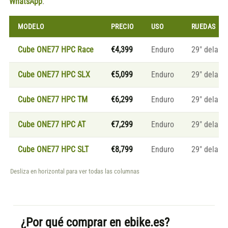
WhatsApp
.
MODELO
PRECIO
USO
RUEDAS
Cube ONE77 HPC Race
€4,399
Enduro
29″ delante
Cube ONE77 HPC SLX
€5,099
Enduro
29″ delante
Cube ONE77 HPC TM
€6,299
Enduro
29″ delante
Cube ONE77 HPC AT
€7,299
Enduro
29″ delante
Cube ONE77 HPC SLT
€8,799
Enduro
29″ delante
Desliza en horizontal para ver todas las columnas
¿Por qué comprar en ebike.es?