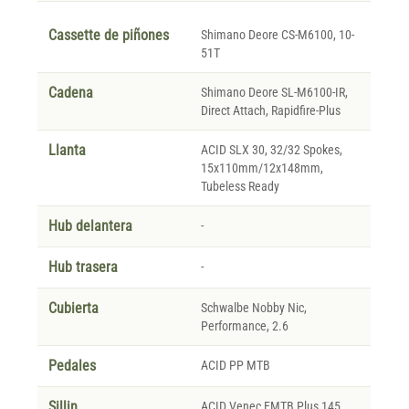
Cassette de piñones
Shimano Deore CS-M6100, 10-
51T
Cadena
Shimano Deore SL-M6100-IR,
Direct Attach, Rapidfire-Plus
Llanta
ACID SLX 30, 32/32 Spokes,
15x110mm/12x148mm,
Tubeless Ready
Hub delantera
-
Hub trasera
-
Cubierta
Schwalbe Nobby Nic,
Performance, 2.6
Pedales
ACID PP MTB
Sillin
ACID Venec EMTB Plus 145