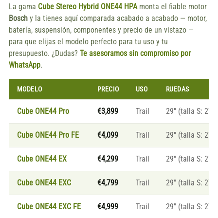
La gama
Cube Stereo Hybrid ONE44 HPA
monta el fiable motor
Bosch
y la tienes aquí comparada acabado a acabado — motor,
batería, suspensión, componentes y precio de un vistazo —
para que elijas el modelo perfecto para tu uso y tu
presupuesto. ¿Dudas?
Te asesoramos sin compromiso por
WhatsApp
.
MODELO
PRECIO
USO
RUEDAS
Cube ONE44 Pro
€3,899
Trail
29″ (talla S: 27.5
Cube ONE44 Pro FE
€4,099
Trail
29″ (talla S: 27.5
Cube ONE44 EX
€4,299
Trail
29″ (talla S: 27.5
Cube ONE44 EXC
€4,799
Trail
29″ (talla S: 27.5
Cube ONE44 EXC FE
€4,999
Trail
29″ (talla S: 27.5