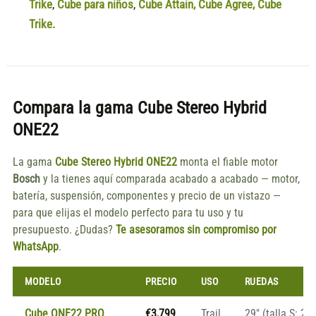
Trike
,
Cube para niños
,
Cube Attain
,
Cube Agree
,
Cube
Trike.
Compara la gama
Cube Stereo Hybrid
ONE22
La gama
Cube Stereo Hybrid ONE22
monta el fiable motor
Bosch
y la tienes aquí comparada acabado a acabado — motor,
batería, suspensión, componentes y precio de un vistazo —
para que elijas el modelo perfecto para tu uso y tu
presupuesto. ¿Dudas?
Te asesoramos sin compromiso por
WhatsApp
.
MODELO
PRECIO
USO
RUEDAS
Cube ONE22 PRO
€3,799
Trail
29″ (talla S: 27.