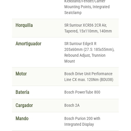
Kickstand/Fender/Carrier
Mounting Points, Integrated
Seatclamp
Horquilla
SR Suntour XCR36 2CR Air,
Tapered, 15x110mm, 140mm
Amortiguador
SR Suntour EdgeX R
205x60mm (27.5: 185x55mm),
Rebound Adjust, Trunnion
Mount
Motor
Bosch Drive Unit Performance
Line CX max. 120Nm (BDU38)
Batería
Bosch PowerTube 800
Cargador
Bosch 2A
Mando
Bosch Purion 200 with
Integrated Display