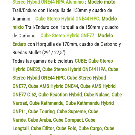
Stereo Hybrid ONE44 HPA Aluminio
:
Modelo mixto
Trail/Enduro con Horquilla de 150mm y cuadro de
Aluminio:
Cube Stereo Hybrid ONE44 HPC
:
Modelo
mixto
Trail/Enduro con Horquilla de 150mm y cuadro
de Carbono:
Cube Stereo Hybrid ONE77
:
Modelo
Enduro
con Horquilla de 170mm, cuadro de Carbono y
Ruedas Mullet (29″ / 27,5″):
Todas las gamas de bicicletas
CUBE
:
Cube Stereo
Hybrid ONE22
,
Cube Stereo Hybrid ONE44 HPA
,
Cube
Stereo Hybrid ONE44 HPC
,
Cube Stereo Hybrid
ONE77
,
Cube AMS Hybrid ONE44
,
Cube AMS Hybrid
ONE77 C:62
,
Cube Reaction Hybrid
,
Cube Nulane
,
Cube
Nuroad
,
Cube Kathmandu
,
Cube Kathmandu Hybrid
ONE11
,
Cube Touring
,
Cube Supreme
,
Cube
Nuride
,
Cube Aruba
,
Cube Compact
,
Cube
Longtail
,
Cube Editor
,
Cube Fold
,
Cube Cargo
,
Cube