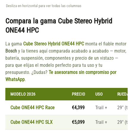
Desliza en horizontal para ver todas las columnas
Compara la gama
Cube Stereo Hybrid
ONE44 HPC
La gama
Cube Stereo Hybrid ONE44 HPC
monta el fiable motor
Bosch
y la tienes aquí comparada acabado a acabado — motor,
batería, suspensión, componentes y precio de un vistazo —
para que elijas el modelo perfecto para tu uso y tu
presupuesto. ¿Dudas?
Te asesoramos sin compromiso por
WhatsApp
.
MODELO 2026
PRECIO
USO
RUEDAS
Cube ONE44 HPC Race
€4,399
Trail +
29" (tall
Cube ONE44 HPC SLX
€5,099
Trail +
29" (tall