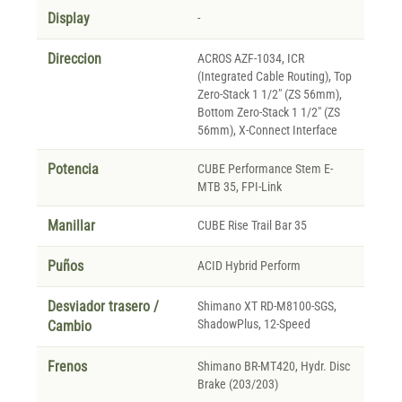
Display
-
Direccion
ACROS AZF-1034, ICR
(Integrated Cable Routing), Top
Zero-Stack 1 1/2" (ZS 56mm),
Bottom Zero-Stack 1 1/2" (ZS
56mm), X-Connect Interface
Potencia
CUBE Performance Stem E-
MTB 35, FPI-Link
Manillar
CUBE Rise Trail Bar 35
Puños
ACID Hybrid Perform
Desviador trasero /
Shimano XT RD-M8100-SGS,
ShadowPlus, 12-Speed
Cambio
Frenos
Shimano BR-MT420, Hydr. Disc
Brake (203/203)