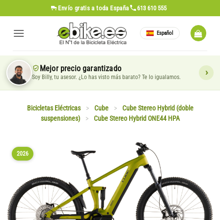
Saltar
Envío gratis
a toda España
613 610 555
al
contenido
Español
Mejor precio garantizado
Soy Billy, tu asesor. ¿Lo has visto más barato? Te lo igualamos.
Bicicletas Eléctricas
>
Cube
>
Cube Stereo Hybrid (doble
suspensiones)
>
Cube Stereo Hybrid ONE44 HPA
2026