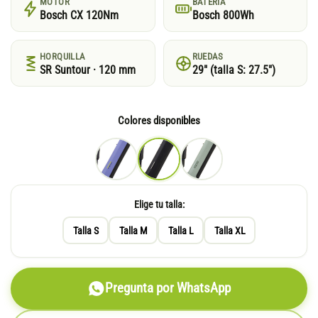
MOTOR
BATERÍA
Bosch CX 120Nm
Bosch 800Wh
HORQUILLA
RUEDAS
SR Suntour · 120 mm
29″ (talla S: 27.5″)
Colores disponibles
Elige tu talla:
Talla S
Talla M
Talla L
Talla XL
Pregunta por WhatsApp