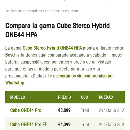
Desliza en horizontal para ver todas las columnas
Compara la gama
Cube Stereo Hybrid
ONE44 HPA
La gama
Cube Stereo Hybrid ONE44 HPA
monta el fiable motor
Bosch
y la tienes aquí comparada acabado a acabado — motor,
batería, suspensión, componentes y precio de un vistazo —
para que elijas el modelo perfecto para tu uso y tu
presupuesto. ¿Dudas?
Te asesoramos sin compromiso por
WhatsApp
.
MODELO
PRECIO
USO
RUEDAS
Cube ONE44 Pro
€3,899
Trail
29″ (talla S: 27.5
Cube ONE44 Pro FE
€4,099
Trail
29″ (talla S: 27.5