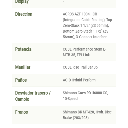
Display
-
Direccion
ACROS AZF-1034, ICR
(Integrated Cable Routing), Top
Zero-Stack 1 1/2" (ZS 56mm),
Bottom Zero-Stack 1 1/2" (ZS
56mm), X-Connect Interface
Potencia
CUBE Performance Stem E-
MTB 35, FPI-Link
Manillar
CUBE Rise Trail Bar 35
Puños
ACID Hybrid Perform
Desviador trasero /
Shimano Cues RD-U6000-GS,
10-Speed
Cambio
Frenos
Shimano BR-MT420, Hydr. Disc
Brake (203/203)