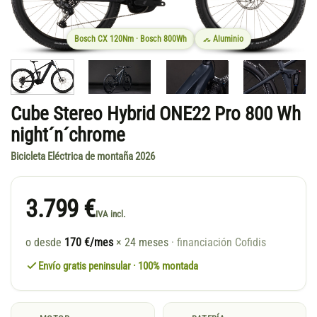
Bosch CX 120Nm · Bosch 800Wh
Aluminio
Cube Stereo Hybrid ONE22 Pro 800 Wh
night´n´chrome
Bicicleta Eléctrica de montaña 2026
3.799 €
IVA incl.
o desde
170 €/mes
× 24 meses
· financiación Cofidis
Envío gratis peninsular · 100% montada