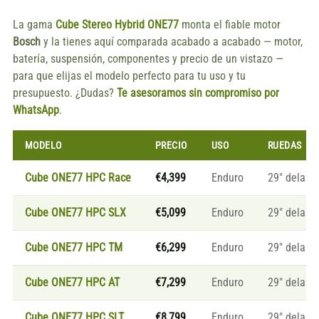
La gama
Cube Stereo Hybrid ONE77
monta el fiable motor
Bosch
y la tienes aquí comparada acabado a acabado — motor,
batería, suspensión, componentes y precio de un vistazo —
para que elijas el modelo perfecto para tu uso y tu
presupuesto. ¿Dudas?
Te asesoramos sin compromiso por
WhatsApp
.
MODELO
PRECIO
USO
RUEDAS
Cube ONE77 HPC Race
€4,399
Enduro
29″ delante
Cube ONE77 HPC SLX
€5,099
Enduro
29″ delante
Cube ONE77 HPC TM
€6,299
Enduro
29″ delante
Cube ONE77 HPC AT
€7,299
Enduro
29″ delante
Cube ONE77 HPC SLT
€8,799
Enduro
29″ delante