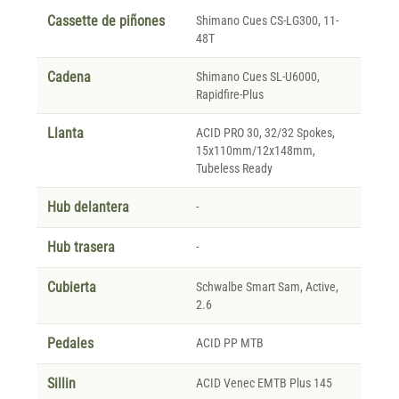
Cassette de piñones
Shimano Cues CS-LG300, 11-
48T
Cadena
Shimano Cues SL-U6000,
Rapidfire-Plus
Llanta
ACID PRO 30, 32/32 Spokes,
15x110mm/12x148mm,
Tubeless Ready
Hub delantera
-
Hub trasera
-
Cubierta
Schwalbe Smart Sam, Active,
2.6
Pedales
ACID PP MTB
Sillin
ACID Venec EMTB Plus 145