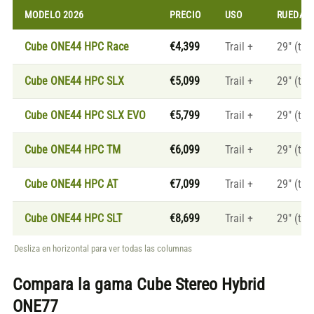
MODELO 2026
PRECIO
USO
RUEDAS
Cube ONE44 HPC Race
€4,399
Trail +
29" (tall
Cube ONE44 HPC SLX
€5,099
Trail +
29" (tall
Cube ONE44 HPC SLX EVO
€5,799
Trail +
29" (tall
Cube ONE44 HPC TM
€6,099
Trail +
29" (tall
Cube ONE44 HPC AT
€7,099
Trail +
29" (tall
Cube ONE44 HPC SLT
€8,699
Trail +
29" (tall
Desliza en horizontal para ver todas las columnas
Compara la gama
Cube Stereo Hybrid
ONE77