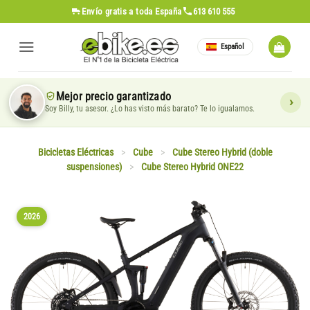
Saltar
Envío gratis
a toda España
613 610 555
al
contenido
Español
Mejor precio garantizado
Soy Billy, tu asesor. ¿Lo has visto más barato? Te lo igualamos.
Bicicletas Eléctricas
>
Cube
>
Cube Stereo Hybrid (doble
suspensiones)
>
Cube Stereo Hybrid ONE22
2026