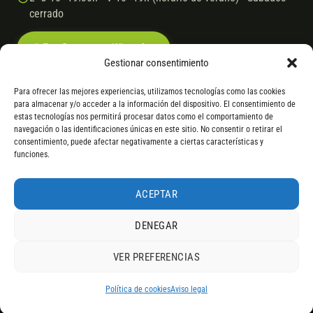
cerrado
Escríbenos por WhatsApp
Gestionar consentimiento
Para ofrecer las mejores experiencias, utilizamos tecnologías como las cookies
para almacenar y/o acceder a la información del dispositivo. El consentimiento de
© 2026 Ebike.es
Aviso legal
Política de cookies
estas tecnologías nos permitirá procesar datos como el comportamiento de
navegación o las identificaciones únicas en este sitio. No consentir o retirar el
VISA
Mastercard
Transferencia
Cofidis
consentimiento, puede afectar negativamente a ciertas características y
funciones.
* Financiación instantánea con Cofidis hasta 6.000 € sin intereses.
Gasto de apertura: 4% hasta 18 meses y 7% a 24 meses. Consulta
todos
ACEPTAR
los detalles
por WhatsApp.
DENEGAR
* Los modelos con entrega inmediata se envían 24 h laborables tras el
pago; los de bajo pedido se confirman con un asesor. Si no fuera posible
VER PREFERENCIAS
servir el producto, se devuelve el importe sin coste. La información de
4,9
componentes es orientativa; los fabricantes pueden sustituir elementos
RESEÑAS DE
G
O
O
G
L
E
por otros equivalentes o superiores.
Política de cookies
Aviso legal