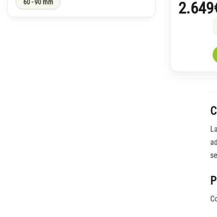
60 - 90 mm
2.649
C
L
ad
se
P
C