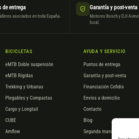
 de entrega
Garantía y post-venta
alleres asociados en toda España.
Motores Bosch y DJI Avinox
local.
BICICLETAS
AYUDA Y SERVICIO
eMTB Doble suspensión
Puntos de entrega
eMTB Rígidas
Garantía y post-venta
Trekking y Urbanas
Financiación Cofidis
Plegables y Compactas
Envíos a domicilio
Cargo y Longtail
Contacto
CUBE
Blog
Amflow
Segunda mano