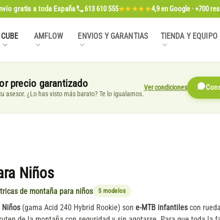
nvío gratis
a toda España
613 610 555
4,9
en Google · +700 re
★★★★★
CUBE
AMFLOW
ENVIOS Y GARANTIAS
TIENDA Y EQUIPO
or precio garantizado
Ver condiciones
Cons
, tu asesor. ¿Lo has visto más barato? Te lo igualamos.
ara Niños
ctricas de montaña para niños
5 modelos
 Niños
(gama Acid 240 Hybrid Rookie) son
e-MTB infantiles
con rueda
uten de la montaña con seguridad y sin agotarse. Para que toda la fa