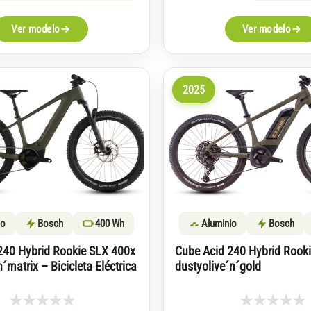
original
actual
era:
es:
Ver modelo
Ver modelo
2.349€.
1.987€.
2025
io
Bosch
400 Wh
Aluminio
Bosch
240 Hybrid Rookie SLX 400x
Cube Acid 240 Hybrid Rook
´matrix – Bicicleta Eléctrica
dustyolive´n´gold