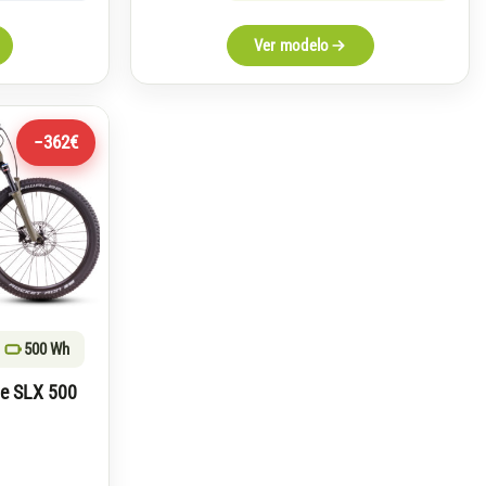
Ver modelo
−362€
500 Wh
ie SLX 500