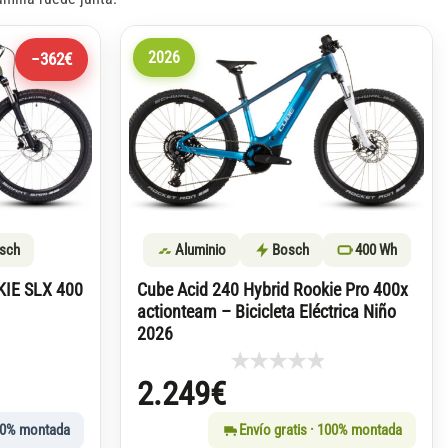
2026
−362€
sch
Aluminio
Bosch
400 Wh
KIE SLX 400
Cube Acid 240 Hybrid Rookie Pro 400x
actionteam – Bicicleta Eléctrica Niño
2026
2.249
€
00% montada
Envío gratis · 100% montada