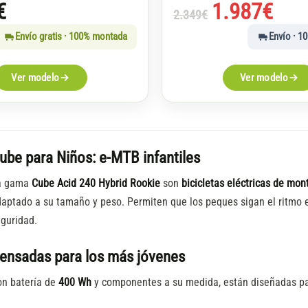
El
El
€
1.987
€
2.349
€
precio
precio
Envío gratis · 100% montada
Envío · 1
original
actual
era:
es:
Ver modelo
Ver modelo
2.349€.
1.987€.
ube para Niños: e-MTB infantiles
a gama
Cube Acid 240 Hybrid Rookie
son
bicicletas eléctricas de mon
aptado a su tamaño y peso. Permiten que los peques sigan el ritmo 
guridad.
ensadas para los más jóvenes
on batería de
400 Wh
y componentes a su medida, están diseñadas pa