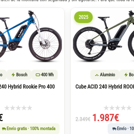
2025
io
Bosch
400 Wh
Aluminio
Bo
240 Hybrid Rookie Pro 400
Cube ACID 240 Hybrid ROO
El
El
€
1.987
€
2.349
€
precio
precio
Envío gratis · 100% montada
Envío · 1