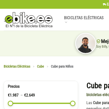
Saltar
E
al
contenido
BICICLETAS ELÉCTRICAS
Mej
Soy Billy
Bicicletas Eléctricas
>
Cube
>
Cube para Niños
Cube p
Precios
bicicletas elé
€
1.987
€
2.649
Las
Cube para
pequeños disfr