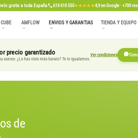
nvío gratis
a toda España
613 610 555
4,9
en Google · +700 re
★★★★★
CUBE
AMFLOW
ENVIOS Y GARANTIAS
TIENDA Y EQUIPO
or precio garantizado
Ver condiciones
Cons
, tu asesor. ¿Lo has visto más barato? Te lo igualamos.
os de
a