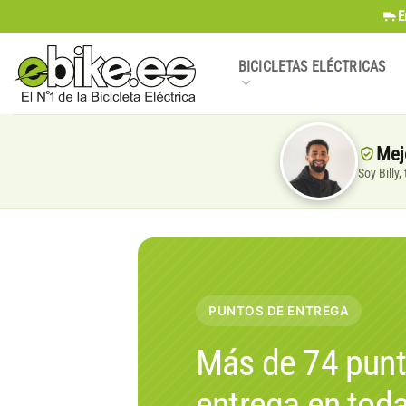
Saltar
E
al
contenido
BICICLETAS ELÉCTRICAS
Mej
Soy Billy
PUNTOS DE ENTREGA
Más de 74 punt
entrega en tod