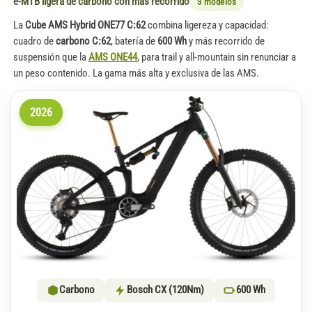
e-MTB ligera de carbono con más recorrido
3 modelos
La
Cube AMS Hybrid ONE77 C:62
combina ligereza y capacidad:
cuadro de
carbono C:62
, batería de
600 Wh
y más recorrido de
suspensión que la
AMS ONE44
, para trail y all-mountain sin renunciar a
un peso contenido. La gama más alta y exclusiva de las AMS.
2026
Carbono
Bosch CX (120Nm)
600 Wh