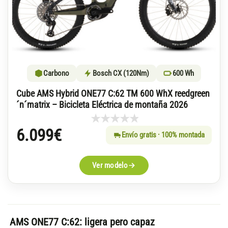
Carbono
Bosch CX (120Nm)
600 Wh
Cube AMS Hybrid ONE77 C:62 TM 600 WhX reedgreen
´n´matrix – Bicicleta Eléctrica de montaña 2026
6.099
€
Envío gratis · 100% montada
Ver modelo
AMS ONE77 C:62: ligera pero capaz