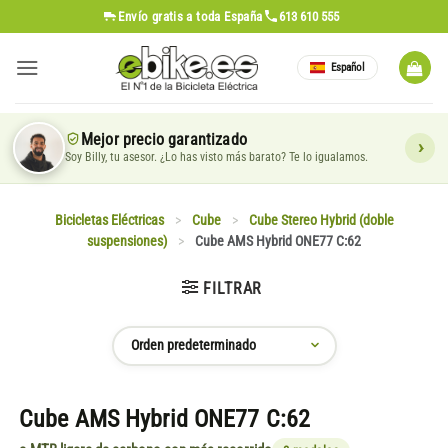
Saltar
Envío gratis
a toda España
613 610 555
al
contenido
Español
Mejor precio garantizado
Soy Billy, tu asesor. ¿Lo has visto más barato? Te lo igualamos.
Bicicletas Eléctricas
>
Cube
>
Cube Stereo Hybrid (doble
suspensiones)
>
Cube AMS Hybrid ONE77 C:62
FILTRAR
Cube AMS Hybrid ONE77 C:62