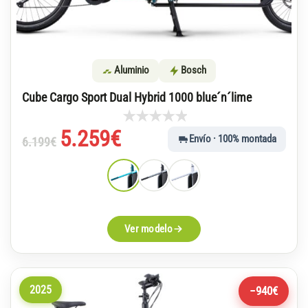
Aluminio
Bosch
Cube Cargo Sport Dual Hybrid 1000 blue´n´lime
El
El
5.259
€
Envío · 100% montada
6.199
€
precio
precio
original
actual
era:
es:
6.199€.
5.259€.
Ver modelo
2025
−940€