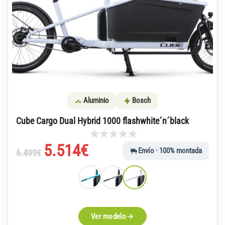
Aluminio
Bosch
Cube Cargo Dual Hybrid 1000 flashwhite´n´black
El
El
5.514
€
Envío · 100% montada
6.499
€
precio
precio
original
actual
era:
es:
6.499€.
5.514€.
Ver modelo