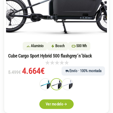
Aluminio
Bosch
500 Wh
Cube Cargo Sport Hybrid 500 flashgrey´n´black
El
El
4.664
€
Envío · 100% montada
5.499
€
precio
precio
original
actual
era:
es:
5.499€.
4.664€.
Ver modelo