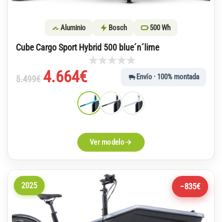
Aluminio
Bosch
500 Wh
Cube Cargo Sport Hybrid 500 blue´n´lime
El
El
4.664
€
Envío · 100% montada
5.499
€
precio
precio
original
actual
era:
es:
5.499€.
4.664€.
Ver modelo
2025
−835€