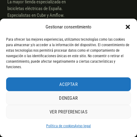
La mayor tienda especializada en
bicicletas eléctricas de España.
Especialistas en Cube y Amflow.
Gestionar consentimiento
Para ofrecer las mejores experiencias, utilizamos tecnologías como las cookies
para almacenar y/o acceder a la información del dispositivo. El consentimiento de
BICICLETAS
estas tecnologías nos permitirá procesar datos como el comportamiento de
navegación o las identificaciones únicas en este sitio. No consentir o retirar el
eMTB Doble suspensión
consentimiento, puede afectar negativamente a ciertas características y
funciones.
eMTB Rígidas
Trekking y Urbanas
ACEPTAR
Plegables y Compactas
DENEGAR
Cargo y Longtail
VER PREFERENCIAS
CUBE
4,9
RESEÑAS DE
G
O
O
G
L
E
Política de cookies
Aviso legal
Amflow