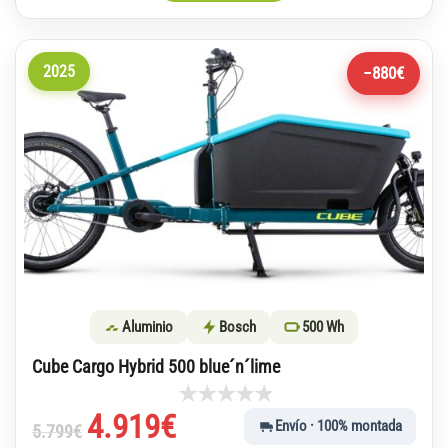
2025
−880€
Aluminio
Bosch
500 Wh
Cube Cargo Hybrid 500 blue´n´lime
El
El
4.919
€
Envío · 100% montada
5.799
€