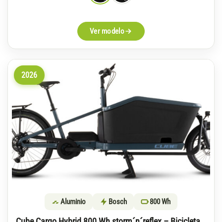
Ver modelo
2026
Aluminio
Bosch
800 Wh
Cube Cargo Hybrid 800 Wh storm´n´reflex – Bicicleta