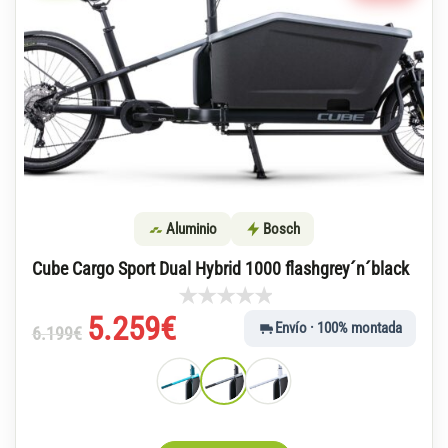
Aluminio
Bosch
Cube Cargo Sport Dual Hybrid 1000 flashgrey´n´black
El
El
5.259
€
Envío · 100% montada
6.199
€
precio
precio
original
actual
era:
es:
6.199€.
5.259€.