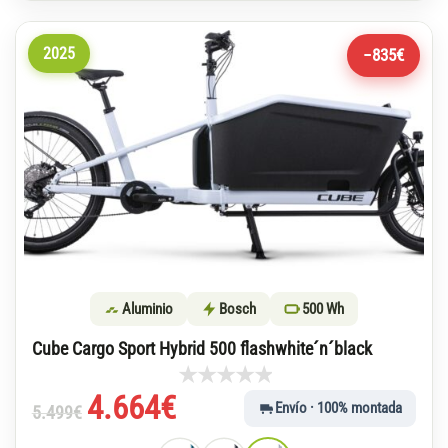
2025
−835€
Aluminio
Bosch
500 Wh
Cube Cargo Sport Hybrid 500 flashwhite´n´black
El
El
4.664
€
Envío · 100% montada
5.499
€
precio
precio