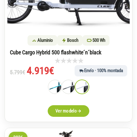
Aluminio
Bosch
500 Wh
Cube Cargo Hybrid 500 flashwhite´n´black
El
El
4.919
€
Envío · 100% montada
5.799
€
precio
precio
original
actual
era:
es:
5.799€.
4.919€.
Ver modelo