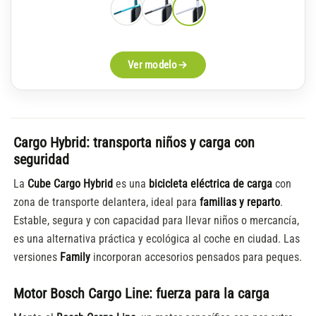
original
actual
era:
es:
5.499€.
4.664€.
Ver modelo
Cargo Hybrid: transporta niños y carga con
seguridad
La
Cube Cargo Hybrid
es una
bicicleta eléctrica de carga
con
zona de transporte delantera, ideal para
familias y reparto
.
Estable, segura y con capacidad para llevar niños o mercancía,
es una alternativa práctica y ecológica al coche en ciudad. Las
versiones
Family
incorporan accesorios pensados para peques.
Motor Bosch Cargo Line: fuerza para la carga