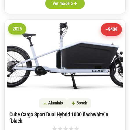
Ver modelo
2025
−940€
Aluminio
Bosch
Cube Cargo Sport Dual Hybrid 1000 flashwhite´n
´black