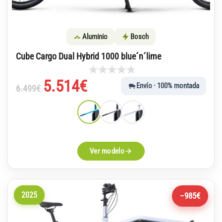
Aluminio
Bosch
Cube Cargo Dual Hybrid 1000 blue´n´lime
El
El
5.514
€
Envío · 100% montada
6.499
€
precio
precio
original
actual
era:
es:
6.499€.
5.514€.
Ver modelo
2025
−985€