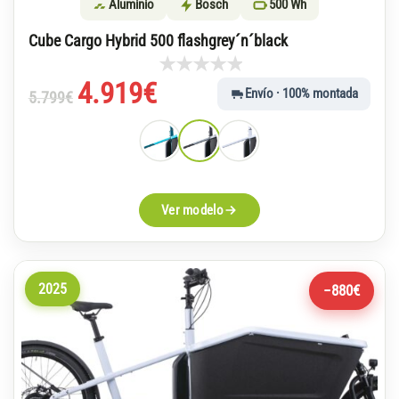
Aluminio
Bosch
500 Wh
Cube Cargo Hybrid 500 flashgrey´n´black
El
El
4.919
€
Envío · 100% montada
5.799
€
precio
precio
original
actual
era:
es:
5.799€.
4.919€.
Ver modelo
2025
−880€