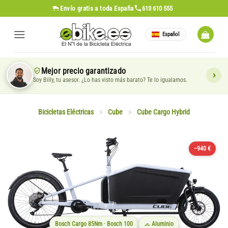
Saltar
Envío gratis
a toda España
613 610 555
al
contenido
Español
Mejor precio garantizado
Soy Billy, tu asesor. ¿Lo has visto más barato? Te lo igualamos.
Bicicletas Eléctricas
>
Cube
>
Cube Cargo Hybrid
−940 €
Bosch Cargo 85Nm · Bosch 100
Aluminio