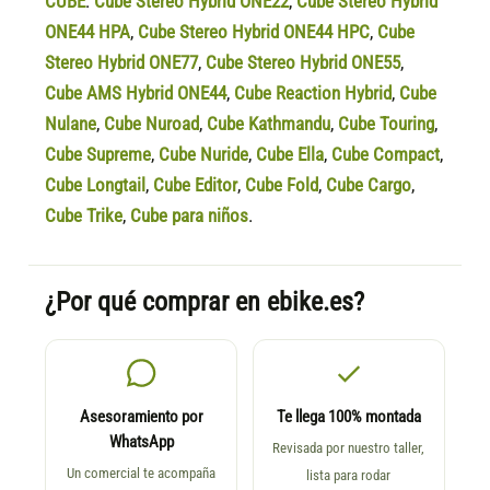
CUBE
:
Cube Stereo Hybrid ONE22
,
Cube Stereo Hybrid
ONE44 HPA
,
Cube Stereo Hybrid ONE44 HPC
,
Cube
Stereo Hybrid ONE77
,
Cube Stereo Hybrid ONE55
,
Cube AMS Hybrid ONE44
,
Cube Reaction Hybrid
,
Cube
Nulane
,
Cube Nuroad
,
Cube Kathmandu
,
Cube Touring
,
Cube Supreme
,
Cube Nuride
,
Cube Ella
,
Cube Compact
,
Cube Longtail
,
Cube Editor
,
Cube Fold
,
Cube Cargo
,
Cube Trike
,
Cube para niños
.
¿Por qué comprar en ebike.es?
Asesoramiento por
Te llega 100% montada
WhatsApp
Revisada por nuestro taller,
Un comercial te acompaña
lista para rodar