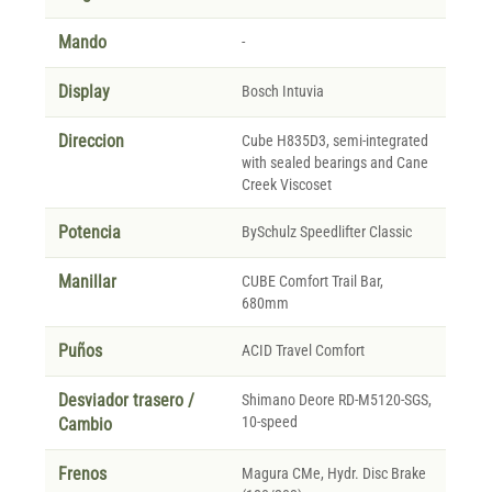
Mando
-
Display
Bosch Intuvia
Direccion
Cube H835D3, semi-integrated
with sealed bearings and Cane
Creek Viscoset
Potencia
BySchulz Speedlifter Classic
Manillar
CUBE Comfort Trail Bar,
680mm
Puños
ACID Travel Comfort
Desviador trasero /
Shimano Deore RD-M5120-SGS,
10-speed
Cambio
Frenos
Magura CMe, Hydr. Disc Brake