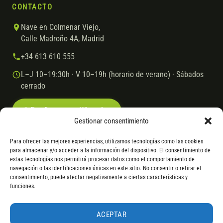
CONTACTO
Nave en Colmenar Viejo,
Calle Madroño 4A, Madrid
+34 613 610 555
L–J 10–19:30h · V 10–19h (horario de verano) · Sábados
cerrado
Escríbenos por WhatsApp
Gestionar consentimiento
Para ofrecer las mejores experiencias, utilizamos tecnologías como las cookies
para almacenar y/o acceder a la información del dispositivo. El consentimiento de
© 2026 Ebike.es
Aviso legal
Política de cookies
estas tecnologías nos permitirá procesar datos como el comportamiento de
navegación o las identificaciones únicas en este sitio. No consentir o retirar el
VISA
Mastercard
Transferencia
Cofidis
consentimiento, puede afectar negativamente a ciertas características y
funciones.
* Financiación instantánea con Cofidis hasta 6.000 € sin intereses.
Gasto de apertura: 4% hasta 18 meses y 7% a 24 meses. Consulta
todos
ACEPTAR
los detalles
por WhatsApp.