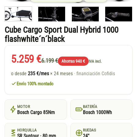
Cube Cargo Sport Dual Hybrid 1000
flashwhite´n´black
5.259 €
6.199 €
Ahorras 940 €
IVA incl.
o desde
235 €/mes
× 24 meses
· financiación Cofidis
Envío 100% montado
MOTOR
BATERÍA
Bosch Cargo 85Nm
Bosch 1000Wh
HORQUILLA
RUEDAS
SR Suntour · 80 mm
24"