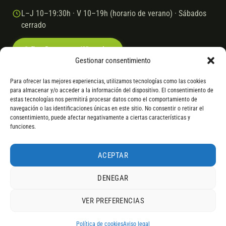
L–J 10–19:30h · V 10–19h (horario de verano) · Sábados
cerrado
Escríbenos por WhatsApp
Gestionar consentimiento
Para ofrecer las mejores experiencias, utilizamos tecnologías como las cookies
para almacenar y/o acceder a la información del dispositivo. El consentimiento de
© 2026 Ebike.es
Aviso legal
Política de cookies
estas tecnologías nos permitirá procesar datos como el comportamiento de
navegación o las identificaciones únicas en este sitio. No consentir o retirar el
VISA
Mastercard
Transferencia
Cofidis
consentimiento, puede afectar negativamente a ciertas características y
funciones.
* Financiación instantánea con Cofidis hasta 6.000 € sin intereses.
Gasto de apertura: 4% hasta 18 meses y 7% a 24 meses. Consulta
todos
ACEPTAR
los detalles
por WhatsApp.
DENEGAR
* Los modelos con entrega inmediata se envían 24 h laborables tras el
pago; los de bajo pedido se confirman con un asesor. Si no fuera posible
VER PREFERENCIAS
servir el producto, se devuelve el importe sin coste. La información de
4,9
componentes es orientativa; los fabricantes pueden sustituir elementos
RESEÑAS DE
G
O
O
G
L
E
por otros equivalentes o superiores.
Política de cookies
Aviso legal