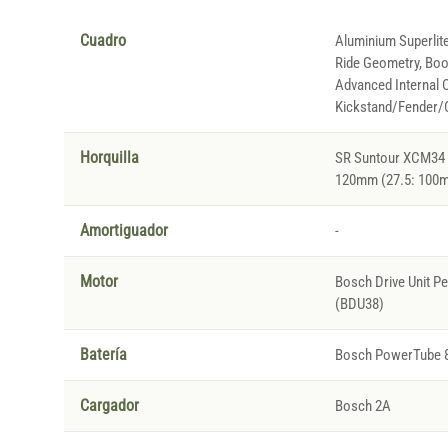
Cuadro
Aluminium Superlite
Ride Geometry, Boos
Advanced Internal C
Kickstand/Fender/C
Horquilla
SR Suntour XCM34 
120mm (27.5: 100
Amortiguador
-
Motor
Bosch Drive Unit 
(BDU38)
Batería
Bosch PowerTube 
Cargador
Bosch 2A