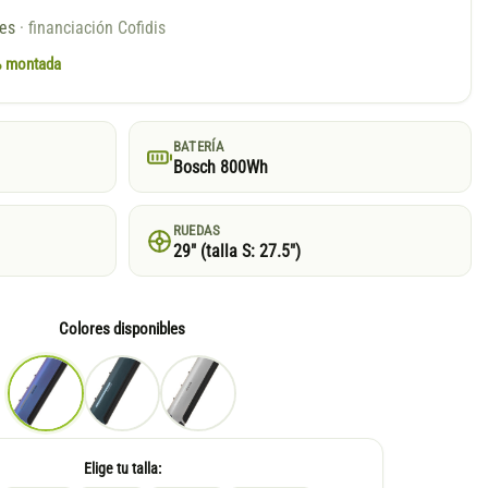
ses
· financiación Cofidis
0% montada
BATERÍA
Bosch 800Wh
RUEDAS
29″ (talla S: 27.5″)
Colores disponibles
Elige tu talla: