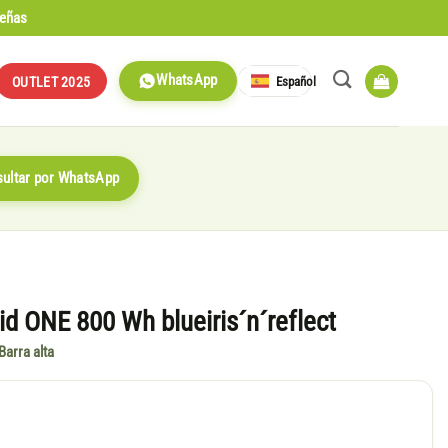
señas
WhatsApp
Español
OUTLET 2025
ultar por WhatsApp
d ONE 800 Wh blueiris´n´reflect
Barra alta