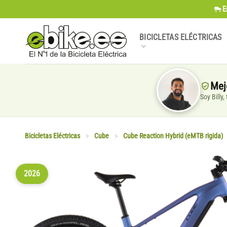
Saltar
E
al
contenido
BICICLETAS ELÉCTRICAS
Mej
Soy Billy
Bicicletas Eléctricas
>
Cube
>
Cube Reaction Hybrid (eMTB rigida)
2026