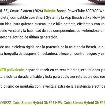
DU38), Smart System (2026)
Batería:
Bosch PowerTube 800/600 Wh (
icleta) compatible
con Smart System y la App Bosch eBike Flow (A
ón ideal para quienes buscan una e-bike potente, eficiente y con u
seño versátil y la fiabilidad de sus componentes, convirtiéndose e
 motor eléctrico de última generación.
 de una bicicleta rígida con la potencia de la asistencia Bosch, lo 
una horquilla de suspensión delantera, ofrece un control seguro y
MTB polivalente
, capaz de rendir en entrenamientos, excursiones y s
ta eléctrica duradera, fiable y lista para cualquier reto sobre dos ru
 ciclismo de montaña con la ventaja extra de la asistencia eléctric
d ONE22
,
Cube Stereo Hybrid ONE44 HPA
,
Cube Stereo Hybrid ONE4