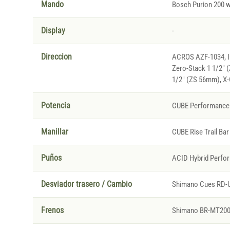
Mando
Bosch Purion 200 wi
Display
-
Direccion
ACROS AZF-1034, IC
Zero-Stack 1 1/2" 
1/2" (ZS 56mm), X-
Potencia
CUBE Performance 
Manillar
CUBE Rise Trail Bar
Puños
ACID Hybrid Perfo
Desviador trasero / Cambio
Shimano Cues RD-
Frenos
Shimano BR-MT200, 