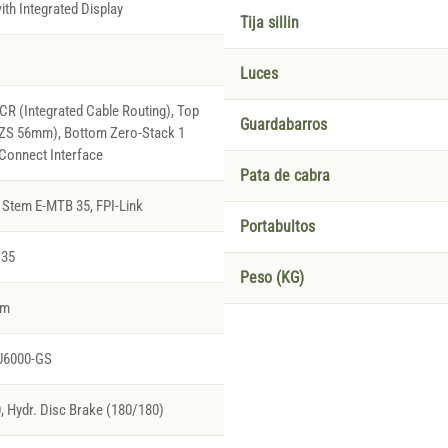
th Integrated Display
Tija sillin
Luces
R (Integrated Cable Routing), Top
Guardabarros
(ZS 56mm), Bottom Zero-Stack 1
Connect Interface
Pata de cabra
Stem E-MTB 35, FPI-Link
Portabultos
 35
Peso (KG)
rm
U6000-GS
Hydr. Disc Brake (180/180)