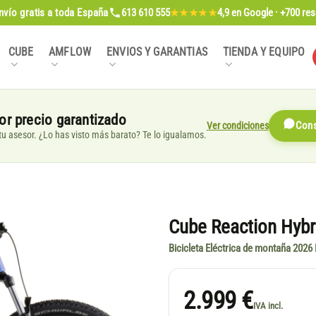
nvío gratis
a toda España
613 610 555
4,9
en Google · +700 re
★★★★★
CUBE
AMFLOW
ENVIOS Y GARANTIAS
TIENDA Y EQUIPO
or precio garantizado
Ver condiciones
Cons
, tu asesor. ¿Lo has visto más barato? Te lo igualamos.
Cube Reaction Hybri
Bicicleta Eléctrica de montaña 2026 
2.999 €
IVA incl.