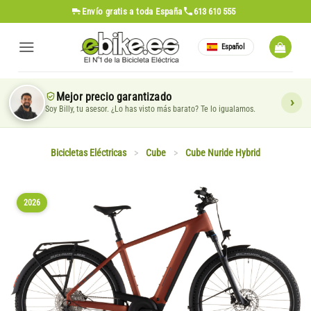
Saltar
Envío gratis
a toda España
613 610 555
al
contenido
Español
Mejor precio garantizado
Soy Billy, tu asesor. ¿Lo has visto más barato? Te lo igualamos.
Bicicletas Eléctricas
>
Cube
>
Cube Nuride Hybrid
2026