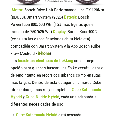
Motor:
Bosch Drive Unit Performance Line CX 120Nm
(BDU38), Smart System (2026)
Batería:
Bosch
PowerTube 800/600 Wh (15% más ligeras que el
modelo de 750/625 Wh)
Display
:
Bosch Kiox 400C
(consulta las especificaciones de tu bicicleta)
compatible
con Smart System y la App Bosch eBike
Flow (Android -
iPhone
)
Las
bicicletas eléctricas de trekking
son la mejor
opción para quienes buscan una Ebike versátil, capaz
de rendir tanto en recorridos urbanos como en rutas
más largas. Dentro de esta categoría, la marca Cube
ofrece dos gamas muy completas:
Cube Kathmandu
Hybrid
y
Cube Nuride Hybrid
, cada una adaptada a
diferentes necesidades de uso.
La
Cube Kathmandu Hybrid
está pensada