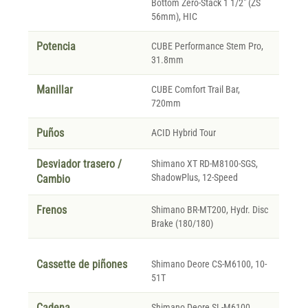
Bottom Zero-Stack 1 1/2" (ZS
56mm), HIC
Potencia
CUBE Performance Stem Pro,
31.8mm
Manillar
CUBE Comfort Trail Bar,
720mm
Puños
ACID Hybrid Tour
Desviador trasero /
Shimano XT RD-M8100-SGS,
ShadowPlus, 12-Speed
Cambio
Frenos
Shimano BR-MT200, Hydr. Disc
Brake (180/180)
Cassette de piñones
Shimano Deore CS-M6100, 10-
51T
Cadena
Shimano Deore SL-M6100