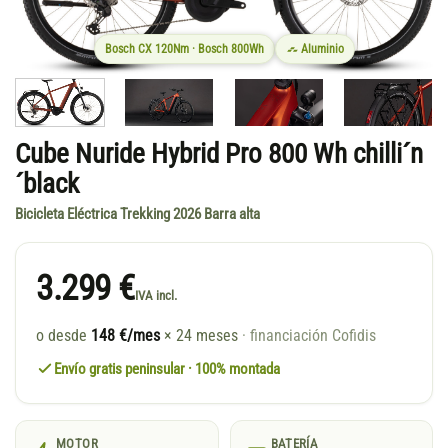
Bosch CX 120Nm · Bosch 800Wh
Aluminio
Cube Nuride Hybrid Pro 800 Wh chilli´n
´black
Bicicleta Eléctrica Trekking 2026 Barra alta
3.299 €
IVA incl.
o desde
148 €/mes
× 24 meses
· financiación Cofidis
Envío gratis peninsular · 100% montada
MOTOR
BATERÍA