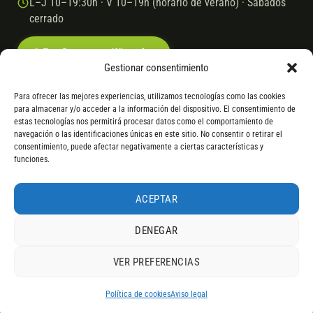
L–J 10–19:30h · V 10–19h (horario de verano) · Sábados
cerrado
Escríbenos por WhatsApp
Gestionar consentimiento
Para ofrecer las mejores experiencias, utilizamos tecnologías como las cookies
para almacenar y/o acceder a la información del dispositivo. El consentimiento de
© 2026 Ebike.es
Aviso legal
Política de cookies
estas tecnologías nos permitirá procesar datos como el comportamiento de
navegación o las identificaciones únicas en este sitio. No consentir o retirar el
VISA
Mastercard
Transferencia
Cofidis
consentimiento, puede afectar negativamente a ciertas características y
funciones.
* Financiación instantánea con Cofidis hasta 6.000 € sin intereses.
Gasto de apertura: 4% hasta 18 meses y 7% a 24 meses. Consulta
todos
ACEPTAR
los detalles
por WhatsApp.
DENEGAR
* Los modelos con entrega inmediata se envían 24 h laborables tras el
pago; los de bajo pedido se confirman con un asesor. Si no fuera posible
VER PREFERENCIAS
servir el producto, se devuelve el importe sin coste. La información de
4,9
componentes es orientativa; los fabricantes pueden sustituir elementos
RESEÑAS DE
G
O
O
G
L
E
por otros equivalentes o superiores.
Política de cookies
Aviso legal