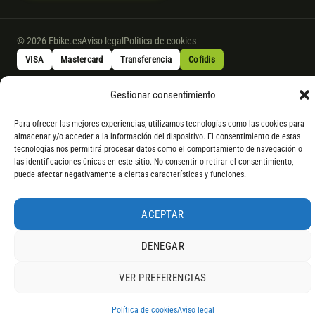
© 2026 Ebike.es
Aviso legal
Política de cookies
VISA
Mastercard
Transferencia
Cofidis
Gestionar consentimiento
* Financiación instantánea con Cofidis hasta 6.000 € sin intereses.
Gasto de apertura: 4% hasta 18 meses y 7% a 24 meses. Consulta
todos
Para ofrecer las mejores experiencias, utilizamos tecnologías como las cookies para
los detalles
por WhatsApp.
almacenar y/o acceder a la información del dispositivo. El consentimiento de estas
tecnologías nos permitirá procesar datos como el comportamiento de navegación o
* Los modelos con entrega inmediata se envían 24 h laborables tras el
las identificaciones únicas en este sitio. No consentir o retirar el consentimiento,
pago; los de bajo pedido se confirman con un asesor. Si no fuera posible
puede afectar negativamente a ciertas características y funciones.
servir el producto, se devuelve el importe sin coste. La información de
componentes es orientativa; los fabricantes pueden sustituir elementos
ACEPTAR
por otros equivalentes o superiores.
DENEGAR
VER PREFERENCIAS
4,9
RESEÑAS DE
G
O
O
G
L
E
Política de cookies
Aviso legal