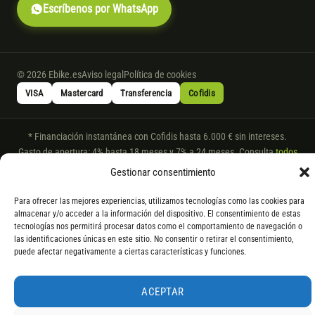
Escríbenos por WhatsApp
© 2026 Ebike.es
Aviso legal
Política de cookies
VISA
Mastercard
Transferencia
Cofidis
* Financiación instantánea con Cofidis hasta 6.000 € sin intereses.
Gasto de apertura: 4% hasta 18 meses y 7% a 24 meses. Consulta
todos
los detalles
por WhatsApp.
Gestionar consentimiento
* Los modelos con entrega inmediata se envían 24 h laborables tras el
Para ofrecer las mejores experiencias, utilizamos tecnologías como las cookies para
pago; los de bajo pedido se confirman con un asesor. Si no fuera posible
almacenar y/o acceder a la información del dispositivo. El consentimiento de estas
servir el producto, se devuelve el importe sin coste. La información de
tecnologías nos permitirá procesar datos como el comportamiento de navegación o
componentes es orientativa; los fabricantes pueden sustituir elementos
las identificaciones únicas en este sitio. No consentir o retirar el consentimiento,
por otros equivalentes o superiores.
puede afectar negativamente a ciertas características y funciones.
ACEPTAR