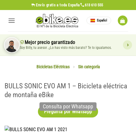
Saltar
Envío gratis
a toda España
613 610 555
al
contenido
Español
Mejor precio garantizado
Soy Billy, tu asesor. ¿Lo has visto más barato? Te lo igualamos.
Bicicletas Eléctricas
>
Sin categoría
BULLS SONIC EVO AM 1 – Bicicleta eléctrica
de montaña eBike
Consulta por Whatsapp
Pregunta por Whatsapp