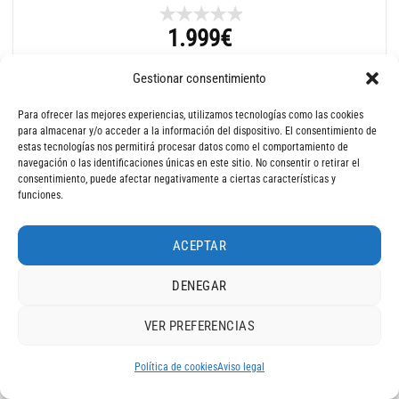
1.999
€
Gestionar consentimiento
Para ofrecer las mejores experiencias, utilizamos tecnologías como las cookies
Consulta por Whatsapp
para almacenar y/o acceder a la información del dispositivo. El consentimiento de
estas tecnologías nos permitirá procesar datos como el comportamiento de
navegación o las identificaciones únicas en este sitio. No consentir o retirar el
consentimiento, puede afectar negativamente a ciertas características y
funciones.
ACEPTAR
DENEGAR
VER PREFERENCIAS
Bicicleta BH GRAVELX ALU 2.0 topo dark brown dark brown
4,9
RESEÑAS DE
G
O
O
G
L
E
1.999
€
Política de cookies
Aviso legal