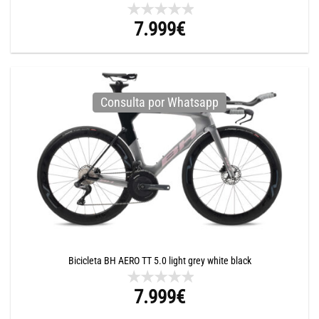
7.999
€
Consulta por Whatsapp
Bicicleta BH AERO TT 5.0 light grey white black
7.999
€