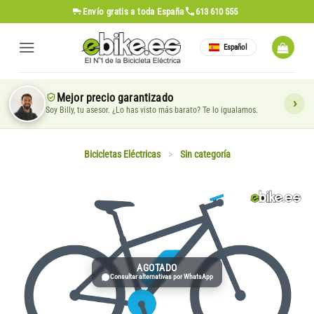
Saltar
Envío gratis
a toda España
613 610 555
al
contenido
Español
Mejor precio garantizado
Soy Billy, tu asesor. ¿Lo has visto más barato? Te lo igualamos.
Bicicletas Eléctricas
>
Sin categoría
AGOTADO
Consultar alternativas por WhatsApp