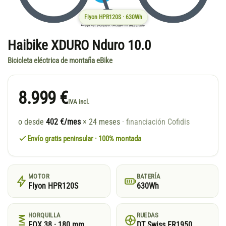
Flyon HPR120S · 630Wh
Haibike XDURO Nduro 10.0
Bicicleta eléctrica de montaña eBike
8.999 €
IVA incl.
o desde
402 €/mes
× 24 meses
· financiación Cofidis
Envío gratis peninsular · 100% montada
MOTOR
BATERÍA
Flyon HPR120S
630Wh
HORQUILLA
RUEDAS
FOX 38 · 180 mm
DT Swiss FR1950