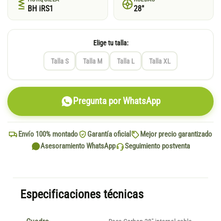
BH iRS1
28"
Elige tu talla:
Talla S
Talla M
Talla L
Talla XL
Pregunta por WhatsApp
Envío 100% montado
Garantía oficial
Mejor precio garantizado
Asesoramiento WhatsApp
Seguimiento postventa
Especificaciones técnicas