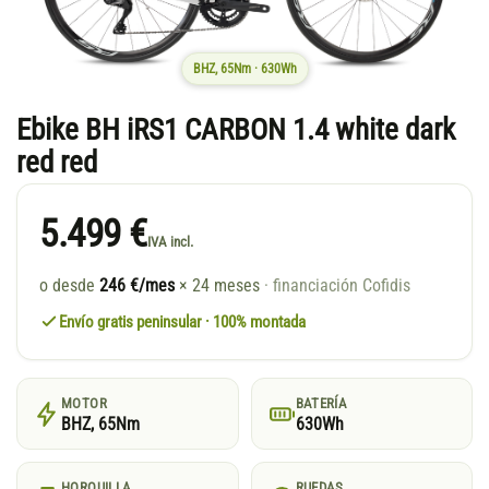
BHZ, 65Nm · 630Wh
Ebike BH iRS1 CARBON 1.4 white dark
red red
5.499 €
IVA incl.
o desde
246 €/mes
× 24 meses
· financiación Cofidis
Envío gratis peninsular · 100% montada
MOTOR
BATERÍA
BHZ, 65Nm
630Wh
HORQUILLA
RUEDAS