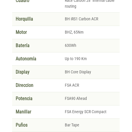
Cuadro
Race Carbon 28" internal cable
routing
Horquilla
BH iRS1 Carbon ACR
Motor
BHZ, 65Nm
Batería
630Wh
Autonomía
Up to 190 Km
Display
BH Core Display
Direccion
FSA ACR
Potencia
FSA90 Ahead
Manillar
FSA Energy SCR Compact
Puños
Bar Tape