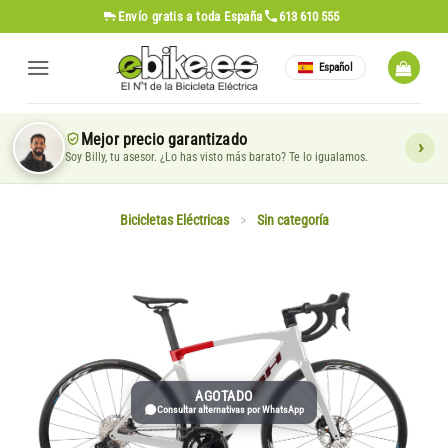
Saltar
Envío gratis
a toda España
613 610 555
al
contenido
Español
Mejor precio garantizado
Soy Billy, tu asesor. ¿Lo has visto más barato? Te lo igualamos.
Bicicletas Eléctricas
>
Sin categoría
AGOTADO
Consultar alternativas por WhatsApp