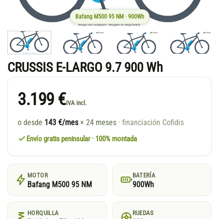
Bafang M500 95 NM · 900Wh
CRUSSIS E-LARGO 9.7 900 Wh
3.199 €
IVA incl.
o desde
143 €/mes
× 24 meses
· financiación Cofidis
Envío gratis peninsular · 100% montada
MOTOR
BATERÍA
Bafang M500 95 NM
900Wh
HORQUILLA
RUEDAS