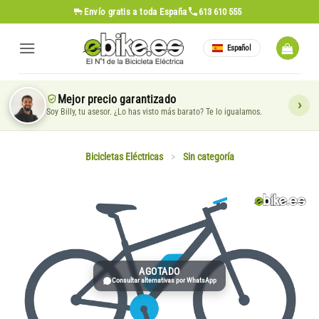
Saltar
Envío gratis
a toda España
613 610 555
al
contenido
Español
Mejor precio garantizado
Soy Billy, tu asesor. ¿Lo has visto más barato? Te lo igualamos.
Bicicletas Eléctricas
>
Sin categoría
AGOTADO
Consultar alternativas por WhatsApp