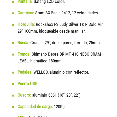
Pantalla
: Bafang LCD color.
Cambios
: Sram SX Eagle 1×12, 12 velocidades.
Horquilla
: Rockshox FS Judy Silver TK R Solo Air
29″ 100mm, bloqueable desde manillar.
Rueda:
Crussis 29″, doble pared, forrado, 25mm.
Frenos
: Shimano Deore BR-MT 410 NEBO SRAM
LEVEL, hidraúlico 180mm.
Pedales:
WELLGO, aluminio con reflector.
Puerto USB:
si.
Cuadro:
aluminio 6061 (18″, 20″, 22″).
Capacidad de carga:
120Kg.