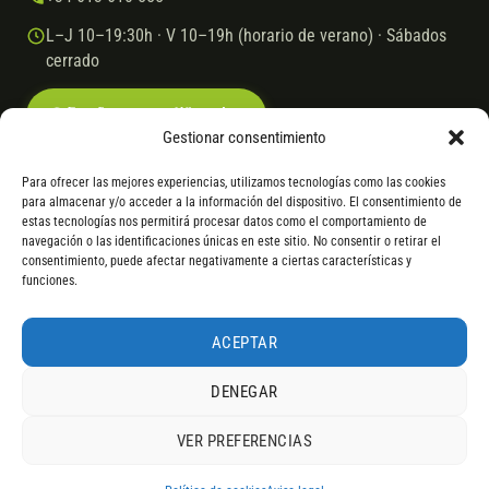
L–J 10–19:30h · V 10–19h (horario de verano) · Sábados
cerrado
Escríbenos por WhatsApp
Gestionar consentimiento
Para ofrecer las mejores experiencias, utilizamos tecnologías como las cookies
para almacenar y/o acceder a la información del dispositivo. El consentimiento de
© 2026 Ebike.es
Aviso legal
Política de cookies
estas tecnologías nos permitirá procesar datos como el comportamiento de
navegación o las identificaciones únicas en este sitio. No consentir o retirar el
VISA
Mastercard
Transferencia
Cofidis
consentimiento, puede afectar negativamente a ciertas características y
funciones.
* Financiación instantánea con Cofidis hasta 6.000 € sin intereses.
Gasto de apertura: 4% hasta 18 meses y 7% a 24 meses. Consulta
todos
ACEPTAR
los detalles
por WhatsApp.
DENEGAR
* Los modelos con entrega inmediata se envían 24 h laborables tras el
pago; los de bajo pedido se confirman con un asesor. Si no fuera posible
VER PREFERENCIAS
servir el producto, se devuelve el importe sin coste. La información de
4,9
componentes es orientativa; los fabricantes pueden sustituir elementos
RESEÑAS DE
G
O
O
G
L
E