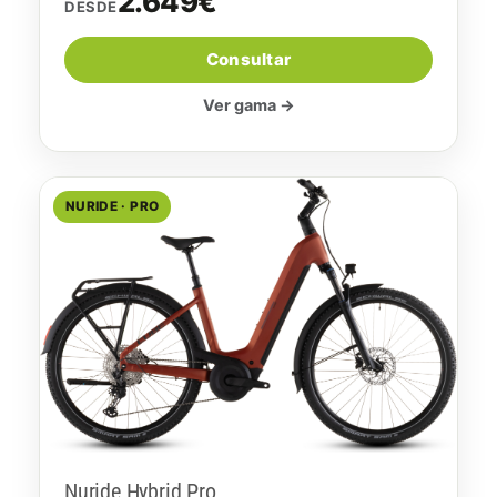
2.649€
DESDE
Consultar
Ver gama →
NURIDE · PRO
Nuride Hybrid Pro