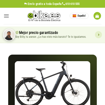
Saltar
Envío gratis
a toda España
613 610 555
al
contenido
Español
Mejor precio garantizado
Soy Billy, tu asesor. ¿Lo has visto más barato? Te lo igualamos.