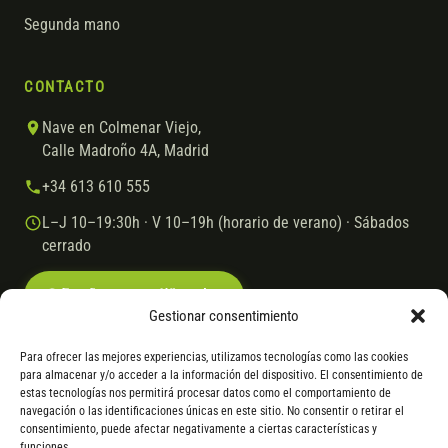
Segunda mano
CONTACTO
Nave en Colmenar Viejo,
Calle Madroño 4A, Madrid
+34 613 610 555
L–J 10–19:30h · V 10–19h (horario de verano) · Sábados
cerrado
Escríbenos por WhatsApp
Gestionar consentimiento
Para ofrecer las mejores experiencias, utilizamos tecnologías como las cookies
para almacenar y/o acceder a la información del dispositivo. El consentimiento de
© 2026 Ebike.es
Aviso legal
Política de cookies
estas tecnologías nos permitirá procesar datos como el comportamiento de
navegación o las identificaciones únicas en este sitio. No consentir o retirar el
VISA
Mastercard
Transferencia
Cofidis
consentimiento, puede afectar negativamente a ciertas características y
funciones.