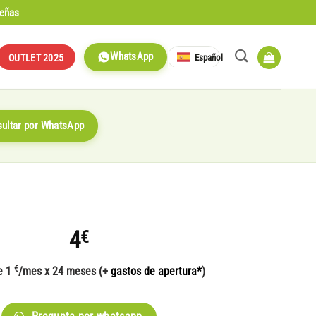
señas
WhatsApp
Español
OUTLET 2025
ultar por WhatsApp
4
€
€
e 1
/mes x 24 meses (+
gastos de apertura*
)