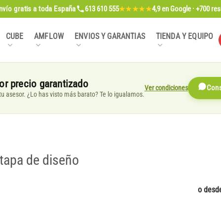
nvío gratis
a toda España
613 610 555
4,9
en Google · +700 re
★★★★★
CUBE
AMFLOW
ENVIOS Y GARANTIAS
TIENDA Y EQUIPO
or precio garantizado
Ver condiciones
Cons
, tu asesor. ¿Lo has visto más barato? Te lo igualamos.
 tapa de diseño
o desd