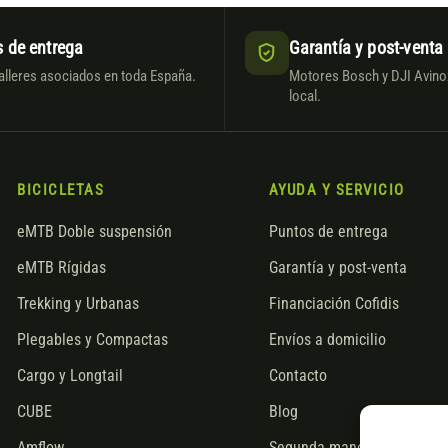
 de entrega
Garantía y post-venta
alleres asociados en toda España.
Motores Bosch y DJI Avinox
local.
BICICLETAS
AYUDA Y SERVICIO
eMTB Doble suspensión
Puntos de entrega
eMTB Rígidas
Garantía y post-venta
Trekking y Urbanas
Financiación Cofidis
Plegables y Compactas
Envíos a domicilio
Cargo y Longtail
Contacto
CUBE
Blog
Amflow
Segunda mano