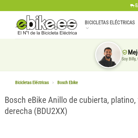
Saltar
E
al
contenido
BICICLETAS ELÉCTRICAS
Mej
Soy Billy
Bicicletas Eléctricas
>
Bosch Ebike
Bosch eBike Anillo de cubierta, platino,
derecha (BDU2XX)