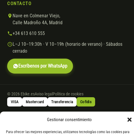
CONTACTO
Nave en Colmenar Viejo,
Calle Madroño 4A, Madrid
+34 613 610 555
L–J 10–19:30h · V 10–19h (horario de verano) · Sábados
cerrado
Escríbenos por WhatsApp
© 2026 Ebike.es
Aviso legal
Política de cookies
VISA
Mastercard
Transferencia
Cofidis
Gestionar consentimiento
* Financiación instantánea con Cofidis hasta 6.000 € sin intereses.
Gasto de apertura: 4% hasta 18 meses y 7% a 24 meses. Consulta
todos
Para ofrecer las mejores experiencias, utilizamos tecnologías como las cookies para
los detalles
por WhatsApp.