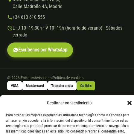
Calle Madroño 4A, Madrid
+34 613 610 555
L–J 10–19:30h · V 10–19h (horario de verano) · Sábados
cerrado
Escríbenos por WhatsApp
© 2026 Ebike.es
Aviso legal
Política de cookies
VISA
Mastercard
Transferencia
Cofidis
Gestionar consentimiento
* Financiación instantánea con Cofidis hasta 6.000 € sin intereses.
Gasto de apertura: 4% hasta 18 meses y 7% a 24 meses. Consulta
todos
Para ofrecer las mejores experiencias, utilizamos tecnologías como las cookies para
los detalles
por WhatsApp.
almacenar y/o acceder a la información del dispositivo. El consentimiento de estas
tecnologías nos permitirá procesar datos como el comportamiento de navegación o
* Los modelos con entrega inmediata se envían 24 h laborables tras el
las identificaciones únicas en este sitio. No consentir o retirar el consentimiento,
pago; los de bajo pedido se confirman con un asesor. Si no fuera posible