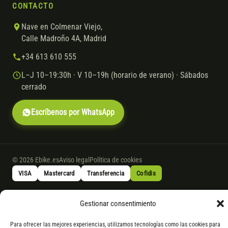
CONTACTO
Nave en Colmenar Viejo,
Calle Madroño 4A, Madrid
+34 613 610 555
L–J 10–19:30h · V 10–19h (horario de verano) · Sábados
cerrado
Escríbenos por WhatsApp
© 2026 Ebike.es
Aviso legal
Política de cookies
VISA
Mastercard
Transferencia
Cofidis
Gestionar consentimiento
* Financiación instantánea con Cofidis hasta 6.000 € sin intereses.
Gasto de apertura: 4% hasta 18 meses y 7% a 24 meses. Consulta
todos
Para ofrecer las mejores experiencias, utilizamos tecnologías como las cookies para
los detalles
por WhatsApp.