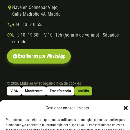
Nave en Colmenar Viejo,
Calle Madroño 4A, Madrid
+34 613 610 555
L–J 10–19:30h · V 10–19h (horario de verano) · Sábados
cerrado
Escríbenos por WhatsApp
© 2026 Ebike.es
Aviso legal
Política de cookies
VISA
Mastercard
Transferencia
Cofidis
Gestionar consentimiento
* Financiación instantánea con Cofidis hasta 6.000 € sin intereses.
Gasto de apertura: 4% hasta 18 meses y 7% a 24 meses. Consulta
todos
Para ofrecer las mejores experiencias, utilizamos tecnologías como las cookies para
los detalles
por WhatsApp.
almacenar y/o acceder a la información del dispositivo. El consentimiento de estas