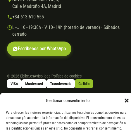
Calle Madroño 4A, Madrid
+34 613 610 555
L–J 10–19:30h · V 10–19h (horario de verano) · Sábados
cerrado
Escríbenos por WhatsApp
© 2026 Ebike.es
Aviso legal
Política de cookies
VISA
Mastercard
Transferencia
Cofidis
Gestionar consentimiento
* Financiación instantánea con Cofidis hasta 6.000 € sin intereses.
Gasto de apertura: 4% hasta 18 meses y 7% a 24 meses. Consulta
todos
Para ofrecer las mejores experiencias, utilizamos tecnologías como las cookies para
los detalles
por WhatsApp.
almacenar y/o acceder a la información del dispositivo. El consentimiento de estas
tecnologías nos permitirá procesar datos como el comportamiento de navegación o
* Los modelos con entrega inmediata se envían 24 h laborables tras el
las identificaciones únicas en este sitio. No consentir o retirar el consentimiento,
pago; los de bajo pedido se confirman con un asesor. Si no fuera posible