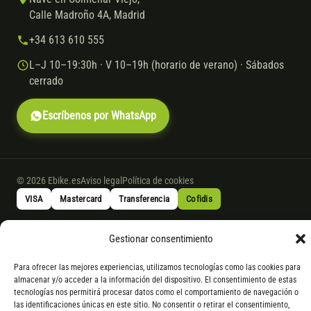
Calle Madroño 4A, Madrid
+34 613 610 555
L–J 10–19:30h · V 10–19h (horario de verano) · Sábados
cerrado
Escríbenos por WhatsApp
© 2026 Ebike.es
Aviso legal
Política de cookies
VISA
Mastercard
Transferencia
Cofidis
Gestionar consentimiento
* Financiación instantánea con Cofidis hasta 6.000 € sin intereses.
Gasto de apertura: 4% hasta 18 meses y 7% a 24 meses. Consulta
todos
Para ofrecer las mejores experiencias, utilizamos tecnologías como las cookies para
los detalles
por WhatsApp.
almacenar y/o acceder a la información del dispositivo. El consentimiento de estas
tecnologías nos permitirá procesar datos como el comportamiento de navegación o
* Los modelos con entrega inmediata se envían 24 h laborables tras el
las identificaciones únicas en este sitio. No consentir o retirar el consentimiento,
pago; los de bajo pedido se confirman con un asesor. Si no fuera posible