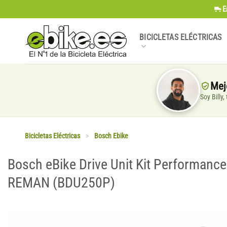
Saltar
E
al
contenido
BICICLETAS ELÉCTRICAS
Mej
Soy Billy
Bicicletas Eléctricas
>
Bosch Ebike
Bosch eBike Drive Unit Kit Performanc
REMAN (BDU250P)