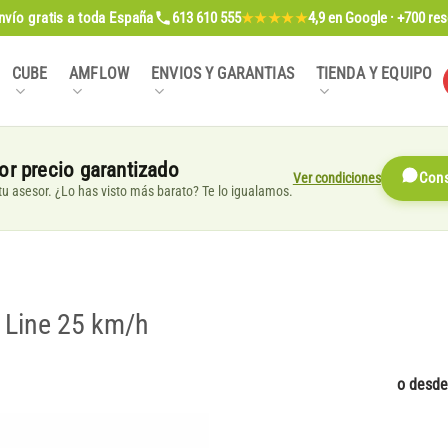
nvío gratis
a toda España
613 610 555
4,9
en Google · +700 re
★★★★★
CUBE
AMFLOW
ENVIOS Y GARANTIAS
TIENDA Y EQUIPO
or precio garantizado
Ver condiciones
Cons
, tu asesor. ¿Lo has visto más barato? Te lo igualamos.
e Line 25 km/h
o desd