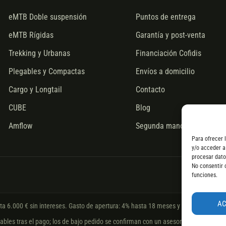
eMTB Doble suspensión
Puntos de entrega
eMTB Rígidas
Garantía y post-venta
Trekking y Urbanas
Financiación Cofidis
Plegables y Compactas
Envíos a domicilio
Cargo y Longtail
Contacto
CUBE
Blog
Amflow
Segunda mano
Para ofrecer 
y/o acceder a
procesar dato
No consentir 
funciones.
A
sta 6.000 € sin intereses. Gasto de apertura: 4% hasta 18 meses y 7% a 24 meses
les tras el pago; los de bajo pedido se confirman con un asesor. Si no fuera posib