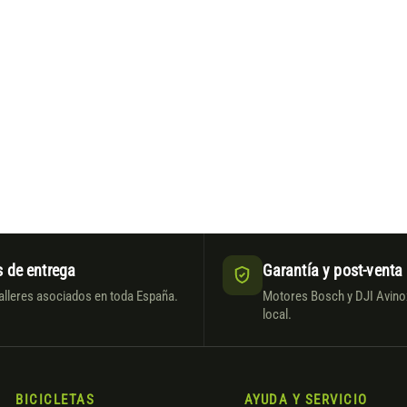
 de entrega
Garantía y post-venta
alleres asociados en toda España.
Motores Bosch y DJI Avinox
local.
BICICLETAS
AYUDA Y SERVICIO