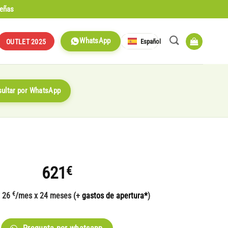
señas
WhatsApp
Español
OUTLET 2025
ultar por WhatsApp
621
€
€
e 26
/mes x 24 meses (+
gastos de apertura*
)