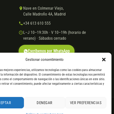
Nave en Colmenar Viejo,
Calle Madroño 4A, Madrid
+34 613 610 555
L–J 10–19:30h · V 10–19h (horario de
verano) · Sábados cerrado
Escríbenos por WhatsApp
Gestionar consentimiento
las mejores experiencias, utilizamos tecnologías como las cookies para almacenar
 la información del dispositivo. El consentimiento de estas tecnologías nos permitirá
s como el comportamiento de navegación o las identificaciones únicas en este sitio.
o retirar el consentimiento, puede afectar negativamente a ciertas características y
VISA
Mastercard
Transferencia
Cofidis
CEPTAR
DENEGAR
VER PREFERENCIAS
. Consulta
todos los detalles
por WhatsApp.
le servir el producto, se devuelve el importe sin coste. La
4,9