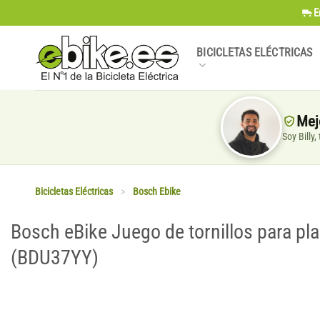
Saltar
E
al
contenido
BICICLETAS ELÉCTRICAS
Mej
Soy Billy
Bicicletas Eléctricas
>
Bosch Ebike
Bosch eBike Juego de tornillos para pl
(BDU37YY)