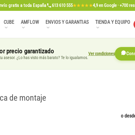
nvío gratis
a toda España
613 610 555
4,9
en Google · +700 re
★★★★★
CUBE
AMFLOW
ENVIOS Y GARANTIAS
TIENDA Y EQUIPO
or precio garantizado
Ver condiciones
Cons
, tu asesor. ¿Lo has visto más barato? Te lo igualamos.
aca de montaje
o desd