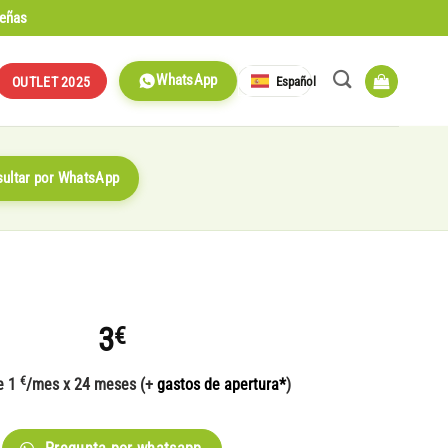
señas
WhatsApp
Español
OUTLET 2025
ultar por WhatsApp
3
€
€
e 1
/mes x 24 meses (+
gastos de apertura*
)