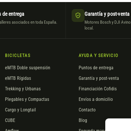
 de entrega
Garantía y post-venta
alleres asociados en toda España.
Motores Bosch y DJI Avinox
local.
BICICLETAS
AYUDA Y SERVICIO
eMTB Doble suspensión
Puntos de entrega
eMTB Rígidas
Garantía y post-venta
Trekking y Urbanas
Financiación Cofidis
Plegables y Compactas
Envíos a domicilio
Cargo y Longtail
Contacto
CUBE
Blog
Amflow
Segunda mano