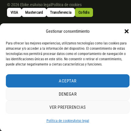
© 2026 Ebike.es
Aviso legal
Política de cookies
VISA
Mastercard
Transferencia
Cofidis
* Financiación instantánea con Cofidis hasta 6.000 € sin intereses.
Gestionar consentimiento
Gasto de apertura: 4% hasta 18 meses y 7% a 24 meses. Consulta
todos
los detalles
por WhatsApp.
Para ofrecer las mejores experiencias, utilizamos tecnologías como las cookies para
almacenar y/o acceder a la información del dispositivo. El consentimiento de estas
* Los modelos con entrega inmediata se envían 24 h laborables tras el
tecnologías nos permitirá procesar datos como el comportamiento de navegación o
pago; los de bajo pedido se confirman con un asesor. Si no fuera posible
las identificaciones únicas en este sitio. No consentir o retirar el consentimiento,
puede afectar negativamente a ciertas características y funciones.
servir el producto, se devuelve el importe sin coste. La información de
componentes es orientativa; los fabricantes pueden sustituir elementos
por otros equivalentes o superiores.
ACEPTAR
DENEGAR
VER PREFERENCIAS
4,9
RESEÑAS DE
G
O
O
G
L
E
Política de cookies
Aviso legal