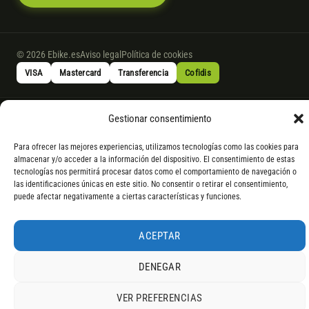
© 2026 Ebike.es
Aviso legal
Política de cookies
VISA
Mastercard
Transferencia
Cofidis
* Financiación instantánea con Cofidis hasta 6.000 € sin intereses.
Gestionar consentimiento
Gasto de apertura: 4% hasta 18 meses y 7% a 24 meses. Consulta
todos
los detalles
por WhatsApp.
Para ofrecer las mejores experiencias, utilizamos tecnologías como las cookies para
almacenar y/o acceder a la información del dispositivo. El consentimiento de estas
* Los modelos con entrega inmediata se envían 24 h laborables tras el
tecnologías nos permitirá procesar datos como el comportamiento de navegación o
pago; los de bajo pedido se confirman con un asesor. Si no fuera posible
las identificaciones únicas en este sitio. No consentir o retirar el consentimiento,
servir el producto, se devuelve el importe sin coste. La información de
puede afectar negativamente a ciertas características y funciones.
componentes es orientativa; los fabricantes pueden sustituir elementos
por otros equivalentes o superiores.
ACEPTAR
DENEGAR
VER PREFERENCIAS