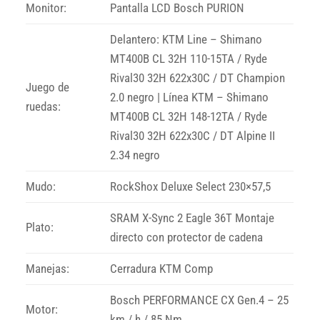
Monitor:
Pantalla LCD Bosch PURION
Delantero: KTM Line – Shimano
MT400B CL 32H 110-15TA / Ryde
Rival30 32H 622x30C / DT Champion
Juego de
2.0 negro | Línea KTM – Shimano
ruedas:
MT400B CL 32H 148-12TA / Ryde
Rival30 32H 622x30C / DT Alpine II
2.34 negro
Mudo:
RockShox Deluxe Select 230×57,5
SRAM X-Sync 2 Eagle 36T Montaje
Plato:
directo con protector de cadena
Manejas:
Cerradura KTM Comp
Bosch PERFORMANCE CX Gen.4 – 25
Motor:
km / h / 85 Nm