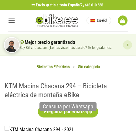
Saltar
Envío gratis
a toda España
613 610 555
al
contenido
Español
Mejor precio garantizado
Soy Billy, tu asesor. ¿Lo has visto más barato? Te lo igualamos.
Bicicletas Eléctricas
>
Sin categoría
KTM Macina Chacana 294 – Bicicleta
eléctrica de montaña eBike
Consulta por Whatsapp
Pregunta por Whatsapp