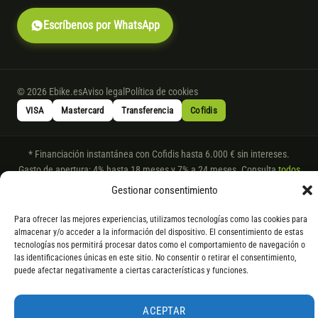
Escríbenos por WhatsApp
© 2026 Ebike.es
Aviso legal
Política de cookies
VISA
Mastercard
Transferencia
Cofidis
* Financiación instantánea con Cofidis hasta 6.000 € sin intereses.
Gasto de apertura: 4% hasta 18 meses y 7% a 24 meses. Consulta
todos
los detalles
por WhatsApp.
Gestionar consentimiento
* Los modelos con entrega inmediata se envían 24 h laborables tras el
Para ofrecer las mejores experiencias, utilizamos tecnologías como las cookies para
pago; los de bajo pedido se confirman con un asesor. Si no fuera posible
almacenar y/o acceder a la información del dispositivo. El consentimiento de estas
servir el producto, se devuelve el importe sin coste. La información de
tecnologías nos permitirá procesar datos como el comportamiento de navegación o
componentes es orientativa; los fabricantes pueden sustituir elementos
las identificaciones únicas en este sitio. No consentir o retirar el consentimiento,
por otros equivalentes o superiores.
puede afectar negativamente a ciertas características y funciones.
ACEPTAR