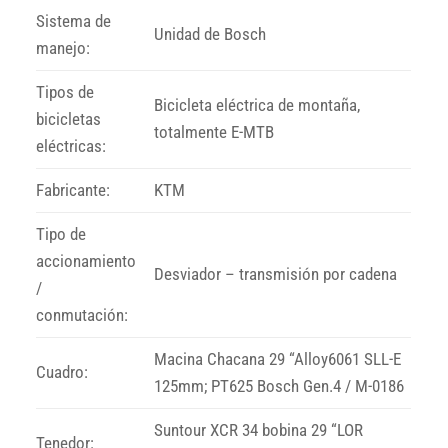
Sistema de
Unidad de Bosch
manejo:
Tipos de
Bicicleta eléctrica de montaña,
bicicletas
totalmente E-MTB
eléctricas:
Fabricante:
KTM
Tipo de
accionamiento
Desviador – transmisión por cadena
/
conmutación:
Macina Chacana 29 “Alloy6061 SLL-E
Cuadro:
125mm; PT625 Bosch Gen.4 / M-0186
Suntour XCR 34 bobina 29 “LOR
Tenedor: