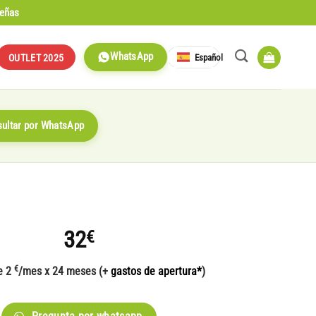
señas
WhatsApp
Español
OUTLET 2025
ultar por WhatsApp
32
€
€
e 2
/mes x 24 meses (+
gastos de apertura*
)