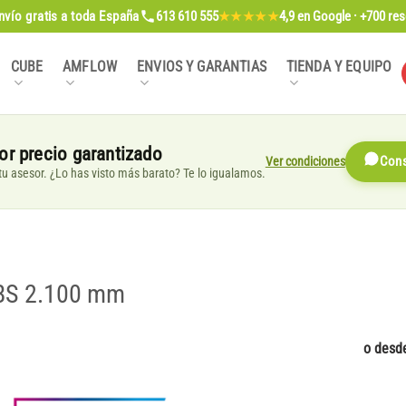
nvío gratis
a toda España
613 610 555
4,9
en Google · +700 re
★★★★★
CUBE
AMFLOW
ENVIOS Y GARANTIAS
TIENDA Y EQUIPO
or precio garantizado
Ver condiciones
Cons
, tu asesor. ¿Lo has visto más barato? Te lo igualamos.
ABS 2.100 mm
o desd