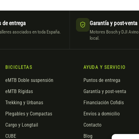
 de entrega
Garantía y post-venta
alleres asociados en toda España.
Motores Bosch y DJI Avinox
local.
BICICLETAS
AYUDA Y SERVICIO
eMTB Doble suspensión
Puntos de entrega
eMTB Rígidas
Garantía y post-venta
Trekking y Urbanas
Financiación Cofidis
Plegables y Compactas
Envíos a domicilio
Cargo y Longtail
Contacto
CUBE
Blog