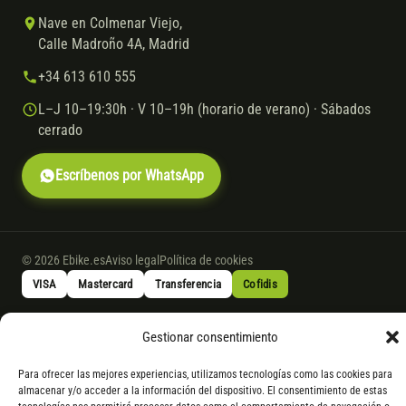
Nave en Colmenar Viejo,
Calle Madroño 4A, Madrid
+34 613 610 555
L–J 10–19:30h · V 10–19h (horario de verano) · Sábados
cerrado
Escríbenos por WhatsApp
© 2026 Ebike.es
Aviso legal
Política de cookies
VISA
Mastercard
Transferencia
Cofidis
Gestionar consentimiento
* Financiación instantánea con Cofidis hasta 6.000 € sin intereses.
Gasto de apertura: 4% hasta 18 meses y 7% a 24 meses. Consulta
todos
Para ofrecer las mejores experiencias, utilizamos tecnologías como las cookies para
los detalles
por WhatsApp.
almacenar y/o acceder a la información del dispositivo. El consentimiento de estas