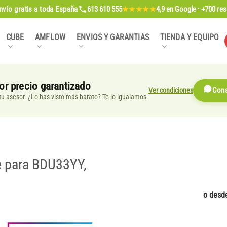
nvío gratis
a toda España
613 610 555
4,9
en Google · +700 re
★★★★★
CUBE
AMFLOW
ENVIOS Y GARANTIAS
TIENDA Y EQUIPO
or precio garantizado
Ver condiciones
Cons
, tu asesor. ¿Lo has visto más barato? Te lo igualamos.
e para BDU33YY,
o desd