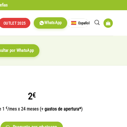
señas
WhatsApp
Español
OUTLET 2025
ultar por WhatsApp
2
€
€
e 1
/mes x 24 meses (+
gastos de apertura*
)