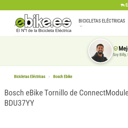
Saltar
E
al
contenido
BICICLETAS ELÉCTRICAS
Mej
Soy Billy
Bicicletas Eléctricas
>
Bosch Ebike
Bosch eBike Tornillo de ConnectModul
BDU37YY