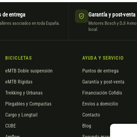
 de entrega
Garantía y post-venta
alleres asociados en toda España.
Motores Bosch y DJI Avinox
local.
BICICLETAS
AYUDA Y SERVICIO
eMTB Doble suspensión
Puntos de entrega
eMTB Rígidas
Garantía y post-venta
Trekking y Urbanas
Financiación Cofidis
Plegables y Compactas
Envíos a domicilio
Cargo y Longtail
Contacto
CUBE
Blog
Amflow
Segunda mano