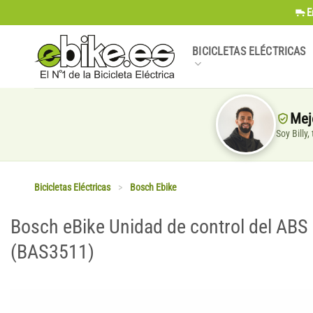
Saltar
E
al
contenido
BICICLETAS ELÉCTRICAS
Mej
Soy Billy
Bicicletas Eléctricas
>
Bosch Ebike
Bosch eBike Unidad de control del A
(BAS3511)