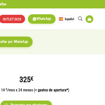
señas
WhatsApp
Español
OUTLET 2025
ultar por WhatsApp
325
€
€
e 14
/mes x 24 meses (+
gastos de apertura*
)