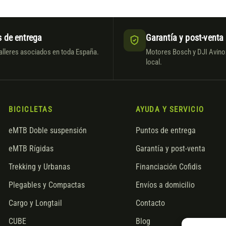
 de entrega
Garantía y post-venta
alleres asociados en toda España.
Motores Bosch y DJI Avinox
local.
BICICLETAS
AYUDA Y SERVICIO
eMTB Doble suspensión
Puntos de entrega
eMTB Rígidas
Garantía y post-venta
Trekking y Urbanas
Financiación Cofidis
Plegables y Compactas
Envíos a domicilio
Cargo y Longtail
Contacto
CUBE
Blog