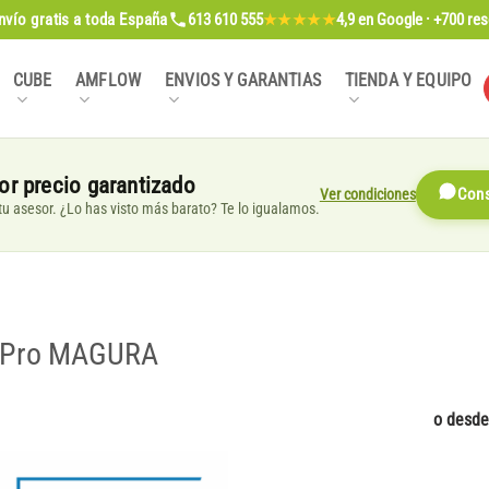
nvío gratis
a toda España
613 610 555
4,9
en Google · +700 re
★★★★★
CUBE
AMFLOW
ENVIOS Y GARANTIAS
TIENDA Y EQUIPO
or precio garantizado
Ver condiciones
Cons
, tu asesor. ¿Lo has visto más barato? Te lo igualamos.
BS Pro MAGURA
o desd