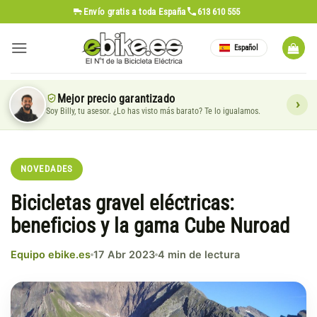
Saltar
Envío gratis
a toda España
613 610 555
al
contenido
Español
Mejor precio garantizado
Soy Billy, tu asesor. ¿Lo has visto más barato? Te lo igualamos.
NOVEDADES
Bicicletas gravel eléctricas:
beneficios y la gama Cube Nuroad
Equipo ebike.es
17 Abr 2023
4 min de lectura