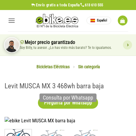
Saltar
Envío gratis
a toda España
613 610 555
al
contenido
Español
Mejor precio garantizado
Soy Billy, tu asesor. ¿Lo has visto más barato? Te lo igualamos.
Bicicletas Eléctricas
>
Sin categoría
Levit MUSCA MX 3 468wh barra baja
Consulta por Whatsapp
Pregunta por Whatsapp