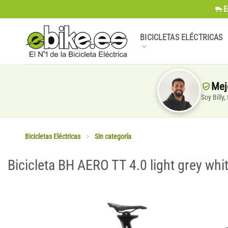
Saltar
E
al
contenido
BICICLETAS ELÉCTRICAS
Mej
Soy Billy
Bicicletas Eléctricas
>
Sin categoría
Bicicleta BH AERO TT 4.0 light grey whi