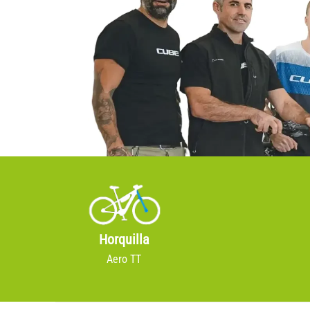
Horquilla
Aero TT