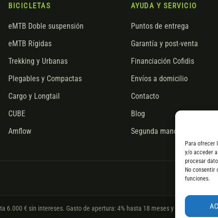
BICICLETAS
AYUDA Y SERVICIO
eMTB Doble suspensión
Puntos de entrega
eMTB Rígidas
Garantía y post-venta
Trekking y Urbanas
Financiación Cofidis
Plegables y Compactas
Envíos a domicilio
Cargo y Longtail
Contacto
CUBE
Blog
Amflow
Segunda mano
Para ofrecer 
y/o acceder a
procesar dato
No consentir 
funciones.
A
sta 6.000 € sin intereses. Gasto de apertura: 4% hasta 18 meses y 7% a 24 meses