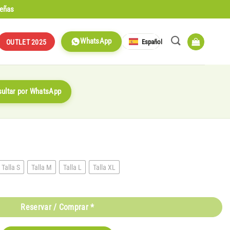
señas
WhatsApp
Español
OUTLET 2025
ultar por WhatsApp
Talla S
Talla M
Talla L
Talla XL
Reservar / Comprar *