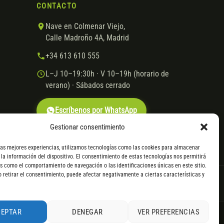
CONTACTO
Nave en Colmenar Viejo,
Calle Madroño 4A, Madrid
+34 613 610 555
L–J 10–19:30h · V 10–19h (horario de
verano) · Sábados cerrado
Escríbenos por WhatsApp
Gestionar consentimiento
las mejores experiencias, utilizamos tecnologías como las cookies para almacenar
 la información del dispositivo. El consentimiento de estas tecnologías nos permitirá
s como el comportamiento de navegación o las identificaciones únicas en este sitio.
o retirar el consentimiento, puede afectar negativamente a ciertas características y
VISA
Mastercard
Transferencia
Cofidis
CEPTAR
DENEGAR
VER PREFERENCIAS
. Consulta
todos los detalles
por WhatsApp.