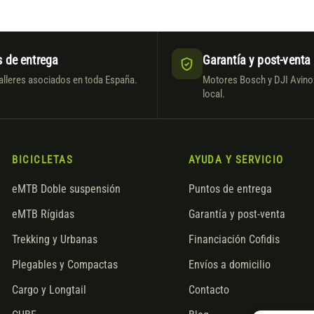
 de entrega
Garantía y post-venta
alleres asociados en toda España.
Motores Bosch y DJI Avinox
local.
BICICLETAS
AYUDA Y SERVICIO
eMTB Doble suspensión
Puntos de entrega
eMTB Rígidas
Garantía y post-venta
Trekking y Urbanas
Financiación Cofidis
Plegables y Compactas
Envíos a domicilio
Cargo y Longtail
Contacto