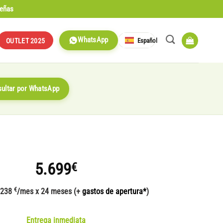
señas
WhatsApp
Español
OUTLET 2025
ultar por WhatsApp
5.699
€
€
 238
/mes x 24 meses (+
gastos de apertura*
)
Entrega inmediata