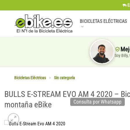
Saltar
E
al
contenido
BICICLETAS ELÉCTRICAS
Mej
Soy Billy
Bicicletas Eléctricas
>
Sin categoría
BULLS E-STREAM EVO AM 4 2020 – Bicic
Consulta por Whatsapp
montaña eBike