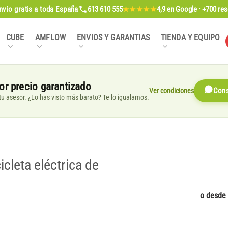
nvío gratis
a toda España
613 610 555
4,9
en Google · +700 re
★★★★★
CUBE
AMFLOW
ENVIOS Y GARANTIAS
TIENDA Y EQUIPO
or precio garantizado
Ver condiciones
Cons
, tu asesor. ¿Lo has visto más barato? Te lo igualamos.
leta eléctrica de
o desde