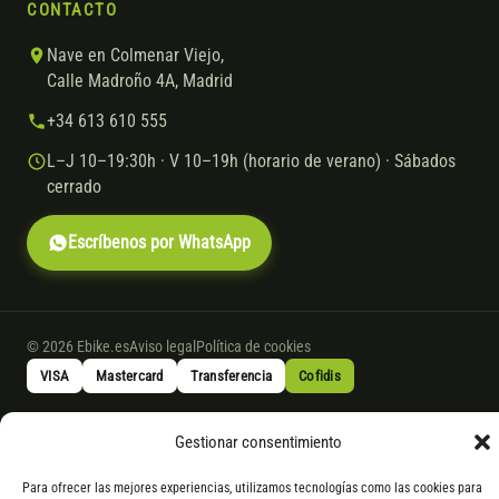
CONTACTO
Nave en Colmenar Viejo,
Calle Madroño 4A, Madrid
+34 613 610 555
L–J 10–19:30h · V 10–19h (horario de verano) · Sábados
cerrado
Escríbenos por WhatsApp
© 2026 Ebike.es
Aviso legal
Política de cookies
VISA
Mastercard
Transferencia
Cofidis
Gestionar consentimiento
* Financiación instantánea con Cofidis hasta 6.000 € sin intereses.
Gasto de apertura: 4% hasta 18 meses y 7% a 24 meses. Consulta
todos
Para ofrecer las mejores experiencias, utilizamos tecnologías como las cookies para
los detalles
por WhatsApp.