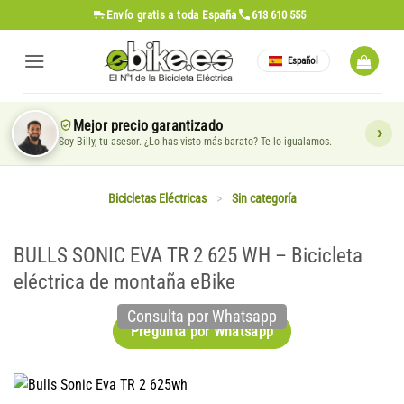
Saltar
Envío gratis
a toda España
613 610 555
al
contenido
Español
Mejor precio garantizado
Soy Billy, tu asesor. ¿Lo has visto más barato? Te lo igualamos.
Bicicletas Eléctricas
>
Sin categoría
BULLS SONIC EVA TR 2 625 WH – Bicicleta
eléctrica de montaña eBike
Consulta por Whatsapp
Pregunta por Whatsapp