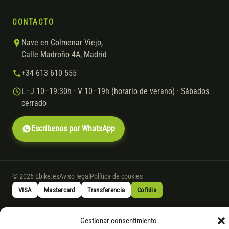
CONTACTO
Nave en Colmenar Viejo,
Calle Madroño 4A, Madrid
+34 613 610 555
L–J 10–19:30h · V 10–19h (horario de verano) · Sábados
cerrado
Escríbenos por WhatsApp
© 2026 Ebike.es
Aviso legal
Política de cookies
VISA
Mastercard
Transferencia
Cofidis
Gestionar consentimiento
* Financiación instantánea con Cofidis hasta 6.000 € sin intereses.