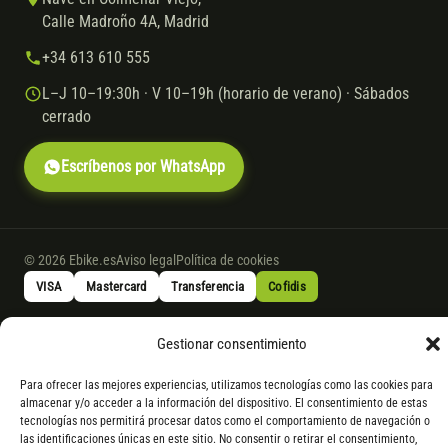
Calle Madroño 4A, Madrid
+34 613 610 555
L–J 10–19:30h · V 10–19h (horario de verano) · Sábados
cerrado
Escríbenos por WhatsApp
© 2026 Ebike.es
Aviso legal
Política de cookies
VISA
Mastercard
Transferencia
Cofidis
Gestionar consentimiento
* Financiación instantánea con Cofidis hasta 6.000 € sin intereses.
Gasto de apertura: 4% hasta 18 meses y 7% a 24 meses. Consulta
todos
Para ofrecer las mejores experiencias, utilizamos tecnologías como las cookies para
los detalles
por WhatsApp.
almacenar y/o acceder a la información del dispositivo. El consentimiento de estas
tecnologías nos permitirá procesar datos como el comportamiento de navegación o
* Los modelos con entrega inmediata se envían 24 h laborables tras el
las identificaciones únicas en este sitio. No consentir o retirar el consentimiento,
pago; los de bajo pedido se confirman con un asesor. Si no fuera posible