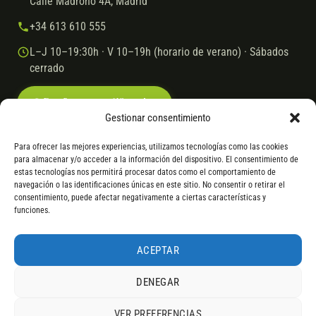
Calle Madroño 4A, Madrid
+34 613 610 555
L–J 10–19:30h · V 10–19h (horario de verano) · Sábados
cerrado
Escríbenos por WhatsApp
Gestionar consentimiento
Para ofrecer las mejores experiencias, utilizamos tecnologías como las cookies
para almacenar y/o acceder a la información del dispositivo. El consentimiento de
© 2026 Ebike.es
Aviso legal
Política de cookies
estas tecnologías nos permitirá procesar datos como el comportamiento de
navegación o las identificaciones únicas en este sitio. No consentir o retirar el
VISA
Mastercard
Transferencia
Cofidis
consentimiento, puede afectar negativamente a ciertas características y
funciones.
* Financiación instantánea con Cofidis hasta 6.000 € sin intereses.
Gasto de apertura: 4% hasta 18 meses y 7% a 24 meses. Consulta
todos
ACEPTAR
los detalles
por WhatsApp.
DENEGAR
* Los modelos con entrega inmediata se envían 24 h laborables tras el
pago; los de bajo pedido se confirman con un asesor. Si no fuera posible
VER PREFERENCIAS
servir el producto, se devuelve el importe sin coste. La información de