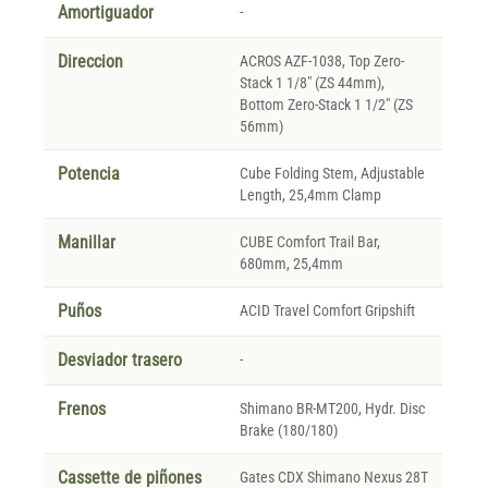
Amortiguador
-
Direccion
ACROS AZF-1038, Top Zero-
Stack 1 1/8" (ZS 44mm),
Bottom Zero-Stack 1 1/2" (ZS
56mm)
Potencia
Cube Folding Stem, Adjustable
Length, 25,4mm Clamp
Manillar
CUBE Comfort Trail Bar,
680mm, 25,4mm
Puños
ACID Travel Comfort Gripshift
Desviador trasero
-
Frenos
Shimano BR-MT200, Hydr. Disc
Brake (180/180)
Cassette de piñones
Gates CDX Shimano Nexus 28T