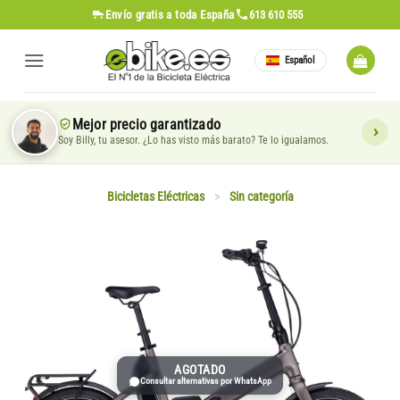
Saltar
Envío gratis
a toda España
613 610 555
al
contenido
Español
Mejor precio garantizado
Soy Billy, tu asesor. ¿Lo has visto más barato? Te lo igualamos.
Bicicletas Eléctricas
>
Sin categoría
AGOTADO
Consultar alternativas por WhatsApp