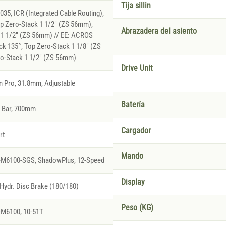
Tija sillin
5, ICR (Integrated Cable Routing),
p Zero-Stack 1 1/2" (ZS 56mm),
Abrazadera del asiento
 1 1/2" (ZS 56mm) // EE: ACROS
k 135°, Top Zero-Stack 1 1/8" (ZS
o-Stack 1 1/2" (ZS 56mm)
Drive Unit
 Pro, 31.8mm, Adjustable
Batería
l Bar, 700mm
Cargador
rt
Mando
M6100-SGS, ShadowPlus, 12-Speed
Display
ydr. Disc Brake (180/180)
Peso (KG)
M6100, 10-51T