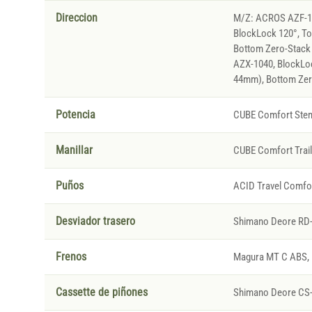
Direccion
M/Z: ACROS AZF-103
BlockLock 120°, To
Bottom Zero-Stack
AZX-1040, BlockLoc
44mm), Bottom Zer
Potencia
CUBE Comfort Stem
Manillar
CUBE Comfort Trai
Puños
ACID Travel Comfo
Desviador trasero
Shimano Deore RD-
Frenos
Magura MT C ABS, H
Cassette de piñones
Shimano Deore CS-