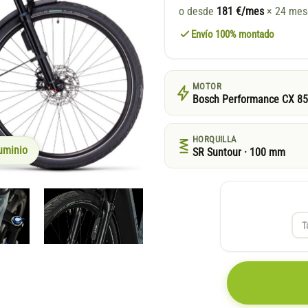
o desde
181 €/mes
× 24 me
Envío 100% montado
MOTOR
Bosch Performance CX 8
HORQUILLA
uminio
SR Suntour · 100 mm
T