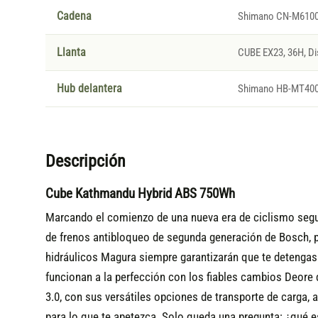
Cadena
Shimano CN-M610
Llanta
CUBE EX23, 36H, Di
Hub delantera
Shimano HB-MT400-
Descripción
Cube Kathmandu Hybrid ABS 750Wh
Marcando el comienzo de una nueva era de ciclismo segur
de frenos antibloqueo de segunda generación de Bosch, po
hidráulicos Magura siempre garantizarán que te detengas 
funcionan a la perfección con los fiables cambios Deore 
3.0, con sus versátiles opciones de transporte de carga, 
para lo que te apetezca. Solo queda una pregunta: ¿qué e