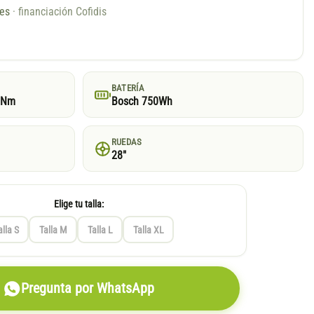
ses
· financiación Cofidis
BATERÍA
5Nm
Bosch 750Wh
RUEDAS
28"
Elige tu talla:
alla S
Talla M
Talla L
Talla XL
Pregunta por WhatsApp