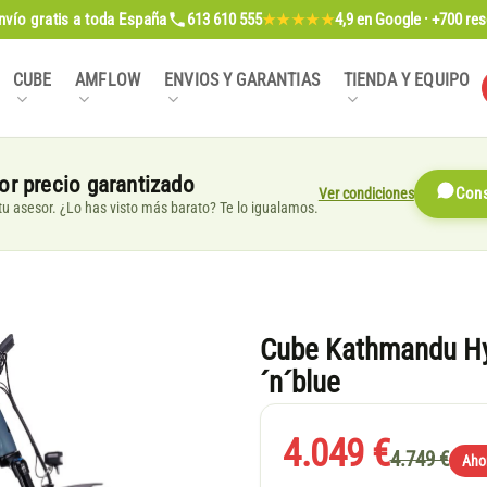
nvío gratis
a toda España
613 610 555
4,9
en Google · +700 re
★★★★★
CUBE
AMFLOW
ENVIOS Y GARANTIAS
TIENDA Y EQUIPO
or precio garantizado
Ver condiciones
Cons
, tu asesor. ¿Lo has visto más barato? Te lo igualamos.
Cube Kathmandu Hy
´n´blue
4.049 €
4.749 €
Aho