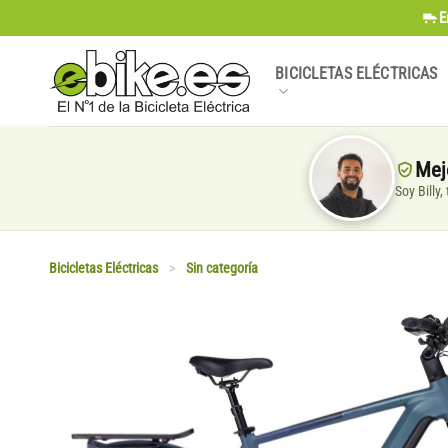
Saltar
E
al
contenido
BICICLETAS ELÉCTRICAS
Mej
Soy Billy
Bicicletas Eléctricas
>
Sin categoría