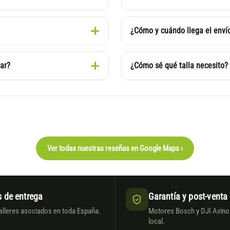
¿Cómo y cuándo llega el enví
ar?
¿Cómo sé qué talla necesito?
Ver todas nuestras reseñas en Google Maps ›
 de entrega
Garantía y post-venta
alleres asociados en toda España.
Motores Bosch y DJI Avinox
local.