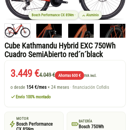
Bosch Performance CX 85Nm ·
Aluminio
Cube Kathmandu Hybrid EXC 750Wh
Cuadro SemiAbierto red´n´black
3.449 €
4.049 €
Ahorras 600 €
IVA incl.
o desde
154 €/mes
× 24 meses
· financiación Cofidis
Envío 100% montado
MOTOR
BATERÍA
Bosch Performance
Bosch 750Wh
CX 85Nm