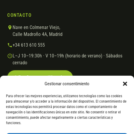
CONTACTO
Nave en Colmenar Viejo,
Calle Madroño 4A, Madrid
+34 613 610 555
L–J 10–19:30h · V 10–19h (horario de verano) · Sábados
cerrado
Escríbenos por WhatsApp
Gestionar consentimiento
Para ofrecer las mejores experiencias, utilizamos tecnologías como las cookies
para almacenar y/o acceder a la información del dispositivo. El consentimiento de
© 2026 Ebike.es
Aviso legal
Política de cookies
estas tecnologías nos permitirá procesar datos como el comportamiento de
navegación o las identificaciones únicas en este sitio. No consentir o retirar el
VISA
Mastercard
Transferencia
Cofidis
consentimiento, puede afectar negativamente a ciertas características y
funciones.
* Financiación instantánea con Cofidis hasta 6.000 € sin intereses.