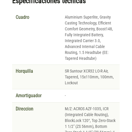
Especificaciones técnicas
Cuadro
Aluminium Superlite, Gravity
Casting Technology, Efficient
Comfort Geometry, Boost148,
Fully Integrated Battery,
Integrated Carrier 3.0,
Advanced Internal Cable
Routing, 1.5 Headtube (EE:
Tapered Headtube)
Horquilla
SR Suntour XCR32 LO-R Air,
Tapered, 15x110mm, 100mm,
Lockout
Amortiguador
-
Direccion
M/Z: ACROS AZF-1035, ICR
(Integrated Cable Routing),
BlockLock 120°, Top Zero-Stack
1 1/2" (ZS 56mm), Bottom