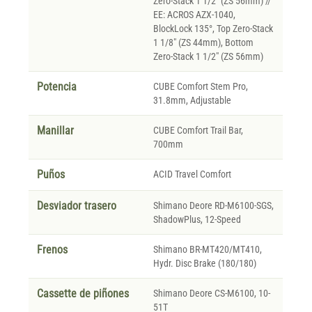
Zero-Stack 1 1/2" (ZS 56mm) //
EE: ACROS AZX-1040,
BlockLock 135°, Top Zero-Stack
1 1/8" (ZS 44mm), Bottom
Zero-Stack 1 1/2" (ZS 56mm)
Potencia
CUBE Comfort Stem Pro,
31.8mm, Adjustable
Manillar
CUBE Comfort Trail Bar,
700mm
Puños
ACID Travel Comfort
Desviador trasero
Shimano Deore RD-M6100-SGS,
ShadowPlus, 12-Speed
Frenos
Shimano BR-MT420/MT410,
Hydr. Disc Brake (180/180)
Cassette de piñones
Shimano Deore CS-M6100, 10-
51T