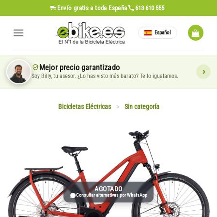
Saltar
Envío gratis
a toda España
613 610 555
al
contenido
Español
Mejor precio garantizado
Soy Billy, tu asesor. ¿Lo has visto más barato? Te lo igualamos.
Bicicletas Eléctricas
>
Sin categoría
AGOTADO
Consultar alternativas por WhatsApp