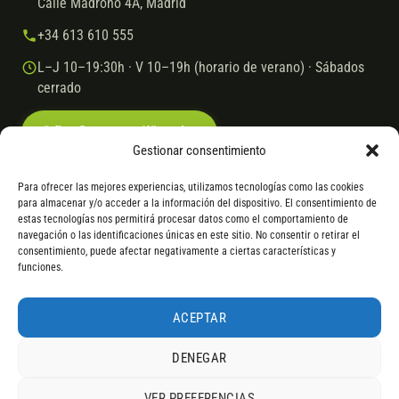
Calle Madroño 4A, Madrid
+34 613 610 555
L–J 10–19:30h · V 10–19h (horario de verano) · Sábados
cerrado
Escríbenos por WhatsApp
Gestionar consentimiento
Para ofrecer las mejores experiencias, utilizamos tecnologías como las cookies
para almacenar y/o acceder a la información del dispositivo. El consentimiento de
© 2026 Ebike.es
Aviso legal
Política de cookies
estas tecnologías nos permitirá procesar datos como el comportamiento de
navegación o las identificaciones únicas en este sitio. No consentir o retirar el
VISA
Mastercard
Transferencia
Cofidis
consentimiento, puede afectar negativamente a ciertas características y
funciones.
* Financiación instantánea con Cofidis hasta 6.000 € sin intereses.
Gasto de apertura: 4% hasta 18 meses y 7% a 24 meses. Consulta
todos
ACEPTAR
los detalles
por WhatsApp.
DENEGAR
* Los modelos con entrega inmediata se envían 24 h laborables tras el
pago; los de bajo pedido se confirman con un asesor. Si no fuera posible
VER PREFERENCIAS