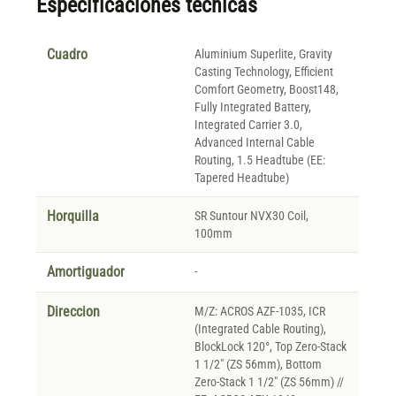
Especificaciones técnicas
Cuadro
Aluminium Superlite, Gravity
Casting Technology, Efficient
Comfort Geometry, Boost148,
Fully Integrated Battery,
Integrated Carrier 3.0,
Advanced Internal Cable
Routing, 1.5 Headtube (EE:
Tapered Headtube)
Horquilla
SR Suntour NVX30 Coil,
100mm
Amortiguador
-
Direccion
M/Z: ACROS AZF-1035, ICR
(Integrated Cable Routing),
BlockLock 120°, Top Zero-Stack
1 1/2" (ZS 56mm), Bottom
Zero-Stack 1 1/2" (ZS 56mm) //