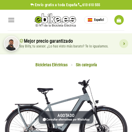
Saltar
Envío gratis
a toda España
613 610 555
al
contenido
Español
Mejor precio garantizado
Soy Billy, tu asesor. ¿Lo has visto más barato? Te lo igualamos.
Bicicletas Eléctricas
>
Sin categoría
AGOTADO
Consultar alternativas por WhatsApp