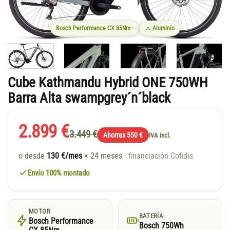
Bosch Performance CX 85Nm ·
Aluminio
Cube Kathmandu Hybrid ONE 750WH
Barra Alta swampgrey´n´black
2.899 €
3.449 €
Ahorras 550 €
IVA incl.
o desde
130 €/mes
× 24 meses
· financiación Cofidis
Envío 100% montado
MOTOR
BATERÍA
Bosch Performance
Bosch 750Wh