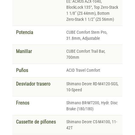
EE: ACROS AZX-1040,
BlockLock 135°, Top Zero-Stack
1 1/8" (ZS 44mm), Bottom
Zero-Stack 1 1/2" (ZS 56mm)
Potencia
CUBE Comfort Stem Pro,
31.8mm, Adjustable
Manillar
CUBE Comfort Trail Bar,
700mm
Puños
ACID Travel Comfort
Desviador trasero
Shimano Deore RD-M4120-SGS,
10-Speed
Frenos
Shimano BR-MT200, Hydr. Disc
Brake (180/180)
Cassette de piñones
Shimano Deore CS-M4100, 11-
42T