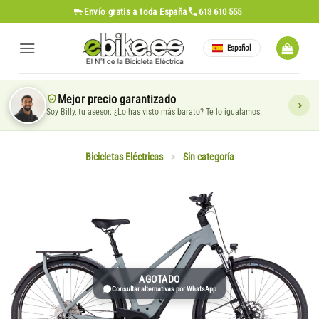
Saltar
Envío gratis
a toda España
613 610 555
al
contenido
Español
Mejor precio garantizado
Soy Billy, tu asesor. ¿Lo has visto más barato? Te lo igualamos.
Bicicletas Eléctricas
>
Sin categoría
AGOTADO
Consultar alternativas por WhatsApp