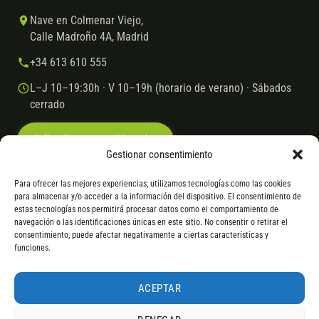
Nave en Colmenar Viejo,
Calle Madroño 4A, Madrid
+34 613 610 555
L–J 10–19:30h · V 10–19h (horario de verano) · Sábados
cerrado
Escríbenos por WhatsApp
Gestionar consentimiento
Para ofrecer las mejores experiencias, utilizamos tecnologías como las cookies
para almacenar y/o acceder a la información del dispositivo. El consentimiento de
© 2026 Ebike.es
Aviso legal
Política de cookies
estas tecnologías nos permitirá procesar datos como el comportamiento de
navegación o las identificaciones únicas en este sitio. No consentir o retirar el
VISA
Mastercard
Transferencia
Cofidis
consentimiento, puede afectar negativamente a ciertas características y
funciones.
* Financiación instantánea con Cofidis hasta 6.000 € sin intereses.
Gasto de apertura: 4% hasta 18 meses y 7% a 24 meses. Consulta
todos
ACEPTAR
los detalles
por WhatsApp.