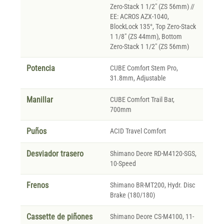
Zero-Stack 1 1/2" (ZS 56mm) //
EE: ACROS AZX-1040,
BlockLock 135°, Top Zero-Stack
1 1/8" (ZS 44mm), Bottom
Zero-Stack 1 1/2" (ZS 56mm)
Potencia
CUBE Comfort Stem Pro,
31.8mm, Adjustable
Manillar
CUBE Comfort Trail Bar,
700mm
Puños
ACID Travel Comfort
Desviador trasero
Shimano Deore RD-M4120-SGS,
10-Speed
Frenos
Shimano BR-MT200, Hydr. Disc
Brake (180/180)
Cassette de piñones
Shimano Deore CS-M4100, 11-