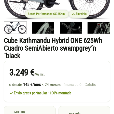
Bosch Performance CX 85Nm ·
Aluminio
Cube Kathmandu Hybrid ONE 625Wh
Cuadro SemiAbierto swampgrey´n
´black
3.249 €
IVA incl.
o desde
145 €/mes
× 24 meses
· financiación Cofidis
Envío gratis peninsular · 100% montada
MOTOR