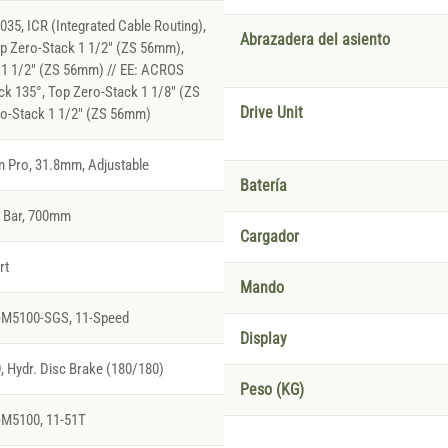
5, ICR (Integrated Cable Routing),
Abrazadera del asiento
p Zero-Stack 1 1/2" (ZS 56mm),
 1 1/2" (ZS 56mm) // EE: ACROS
k 135°, Top Zero-Stack 1 1/8" (ZS
Drive Unit
o-Stack 1 1/2" (ZS 56mm)
 Pro, 31.8mm, Adjustable
Batería
l Bar, 700mm
Cargador
rt
Mando
-M5100-SGS, 11-Speed
Display
Hydr. Disc Brake (180/180)
Peso (KG)
M5100, 11-51T