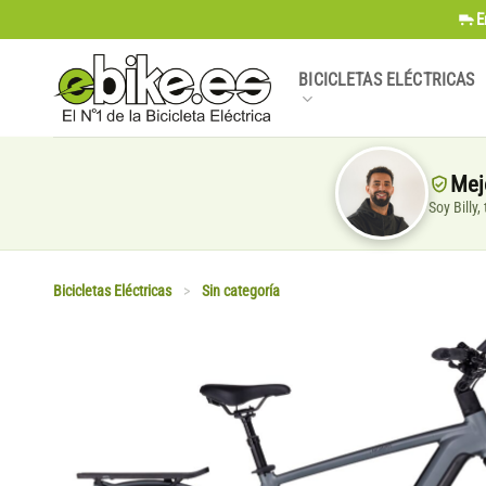
Saltar
E
al
contenido
BICICLETAS ELÉCTRICAS
Mej
Soy Billy
Bicicletas Eléctricas
>
Sin categoría