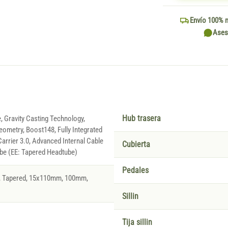
Envío 100% 
Ases
, Gravity Casting Technology,
Hub trasera
eometry, Boost148, Fully Integrated
Carrier 3.0, Advanced Internal Cable
Cubierta
ube (EE: Tapered Headtube)
Pedales
r, Tapered, 15x110mm, 100mm,
Sillin
Tija sillin