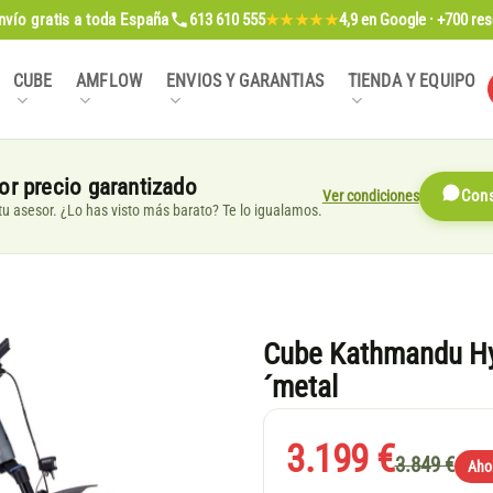
nvío gratis
a toda España
613 610 555
4,9
en Google · +700 re
★★★★★
CUBE
AMFLOW
ENVIOS Y GARANTIAS
TIENDA Y EQUIPO
or precio garantizado
Ver condiciones
Cons
, tu asesor. ¿Lo has visto más barato? Te lo igualamos.
Cube Kathmandu Hyb
´metal
3.199 €
3.849 €
Aho