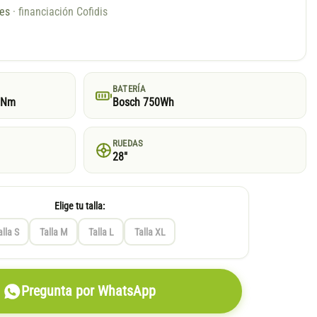
ses
· financiación Cofidis
BATERÍA
5Nm
Bosch 750Wh
RUEDAS
28"
Elige tu talla:
alla S
Talla M
Talla L
Talla XL
Pregunta por WhatsApp