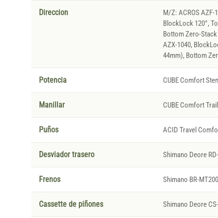
Direccion
M/Z: ACROS AZF-103
BlockLock 120°, To
Bottom Zero-Stack
AZX-1040, BlockLoc
44mm), Bottom Zer
Potencia
CUBE Comfort Stem
Manillar
CUBE Comfort Trai
Puños
ACID Travel Comfo
Desviador trasero
Shimano Deore RD
Frenos
Shimano BR-MT200, 
Cassette de piñones
Shimano Deore CS-