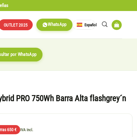
señas
WhatsApp
Español
OUTLET 2025
ultar por WhatsApp
rid PRO 750Wh Barra Alta flashgrey´n
rras 650 €
IVA incl.