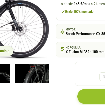
o desde
143 €/mes
× 24 me
Envío 100% montado
MOTOR
Bosch Performance CX 8
HORQUILLA
uminio
X-Fusion MIG32 · 100 mm
T