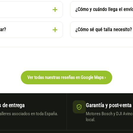
¿Cómo y cuándo llega el enví
ar?
¿Cómo sé qué talla necesito?
Ver todas nuestras reseñas en Google Maps ›
 de entrega
Garantía y post-venta
alleres asociados en toda España.
Motores Bosch y DJI Avinox
local.